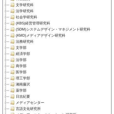
文学研究科
法学研究科
社会学研究科
(KBS)経営管理研究科
(SDM)システムデザイン・マネジメント研究科
(KMD)メディアデザイン研究科
法務研究科
文学部
経済学部
法学部
商学部
医学部
理工学部
湘南藤沢
薬学部
日吉紀要
メディアセンター
言語文化研究所