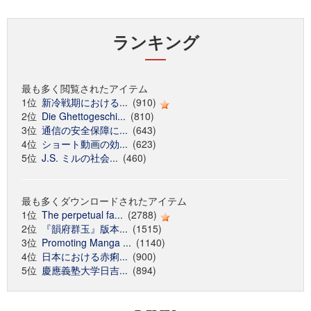
ランキング
最も多く閲覧されたアイテム
1位
新冷戦期における...
(910)
2位
Die Ghettogeschi...
(810)
3位
通信の安全保障に...
(643)
4位
ショート動画の効...
(623)
5位
J.S. ミルの社会...
(460)
最も多くダウンロードされたアイテム
1位
The perpetual fa...
(2788)
2位
『韻府群玉』版本...
(1515)
3位
Promoting Manga ...
(1140)
4位
日本における赤痢...
(900)
5位
慶應義塾大学日吉...
(894)