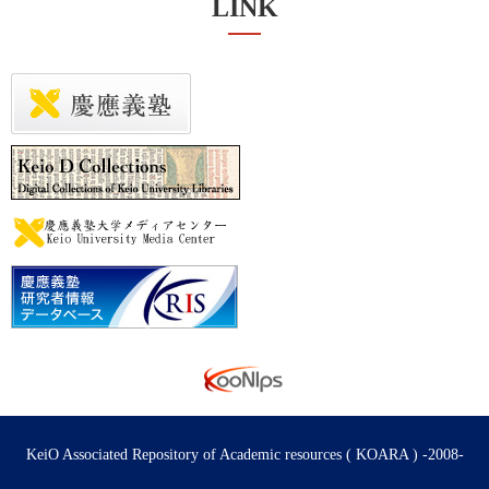
LINK
KeiO Associated Repository of Academic resources ( KOARA ) -2008-