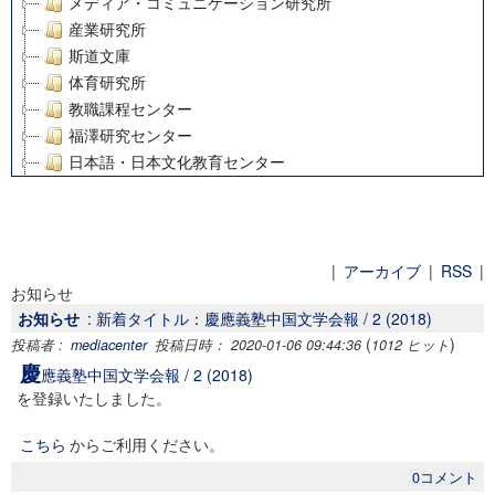
メディア・コミュニケーション研究所
産業研究所
斯道文庫
体育研究所
教職課程センター
福澤研究センター
日本語・日本文化教育センター
アート・センター
外国語教育研究センター
デジタルメディア・コンテンツ統合研究センター
グローバルリサーチインスティテュート
|
アーカイブ
|
RSS
|
お知らせ
塾内助成報告書
お知らせ
: 新着タイトル：慶應義塾中国文学会報 / 2 (2018)
科学研究費補助金研究成果報告書
(
)
投稿者 :
mediacenter
投稿日時： 2020-01-06 09:44:36
1012 ヒット
21世紀COEプログラム
慶
應義塾中国文学会報 / 2 (2018)
慶應義塾大学グローバルCOEプログラム市民社会ガバナンス
を登録いたしました。
慶應義塾大学グローバルCOEプログラム論理と感性の先端的
博士課程教育リーディングプログラム「超成熟社会発展のサ
こちら
からご利用ください。
学術雑誌掲載論文等(8)
0コメント
その他