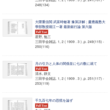
248(134)
大隈重信閲 武富時敏著 豫算詳解 ; 慶應義塾大
學部敎授堀江一著 最新銀行論 第六版
星野, 勉三
三田学会雑誌. 1, 2 ( 1909 . 3 ) ,p. 249(115) -
250(116)
月の引力と人体の関係並に七の数に就て
清水, 静文
三田学会雑誌. 1, 2 ( 1909 . 3 ) ,p. 251(117) -
253(119)
千九百七年の恐慌を論ず