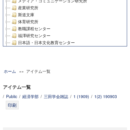
メディア・コミュニケーション研究所
産業研究所
斯道文庫
体育研究所
教職課程センター
福澤研究センター
日本語・日本文化教育センター
アート・センター
外国語教育研究センター
デジタルメディア・コンテンツ統合研究センター
ホーム
»» アイテム一覧
グローバルリサーチインスティテュート
塾内助成報告書
科学研究費補助金研究成果報告書
アイテム一覧
21世紀COEプログラム
/
Public
/
経済学部
/
三田学会雑誌
/
1 (1909)
/
1(2) 190903
慶應義塾大学グローバルCOEプログラム市民社会ガバナンス
慶應義塾大学グローバルCOEプログラム論理と感性の先端的
博士課程教育リーディングプログラム「超成熟社会発展のサ
学術雑誌掲載論文等(8)
その他