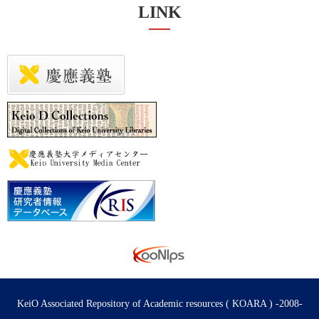
LINK
KeiO Associated Repository of Academic resources ( KOARA ) -2008-