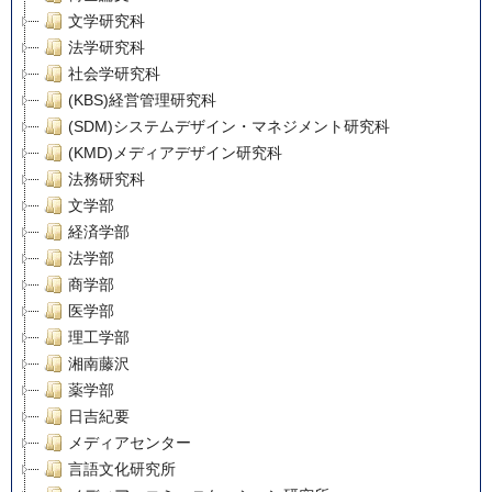
文学研究科
法学研究科
社会学研究科
(KBS)経営管理研究科
(SDM)システムデザイン・マネジメント研究科
(KMD)メディアデザイン研究科
法務研究科
文学部
経済学部
法学部
商学部
医学部
理工学部
湘南藤沢
薬学部
日吉紀要
メディアセンター
言語文化研究所