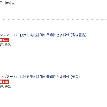
田, 伊莉安
ンスアートにおける美的評価の普遍性と多様性 (審査報告)
好, 香次
ンスアートにおける美的評価の普遍性と多様性 (要旨)
好, 香次