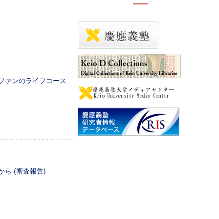
るファンのライフコース
ら (審査報告)