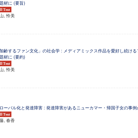
題材に (要旨)
山, 怜美
加齢するファン文化」の社会学 : メディアミックス作品を愛好し続け
題材に (要約)
山, 怜美
ローバル化と発達障害 : 発達障害があるニューカマー・帰国子女の事例か
藤, 春香