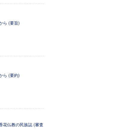
ら (要旨)
ら (要約)
香花仏教の民族誌 (審査