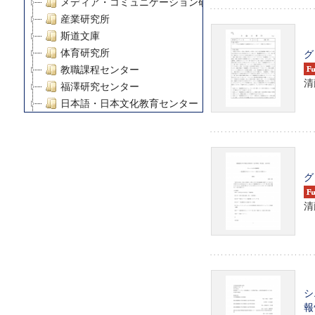
メディア・コミュニケーション研究所
産業研究所
斯道文庫
グ
体育研究所
教職課程センター
清
福澤研究センター
日本語・日本文化教育センター
アート・センター
外国語教育研究センター
デジタルメディア・コンテンツ統合研究センター
グローバルリサーチインスティテュート
グ
塾内助成報告書
清
科学研究費補助金研究成果報告書
21世紀COEプログラム
慶應義塾大学グローバルCOEプログラム市民社会ガバナ
慶應義塾大学グローバルCOEプログラム論理と感性の先
博士課程教育リーディングプログラム「超成熟社会発展
学術雑誌掲載論文等(8)
シ
報
その他