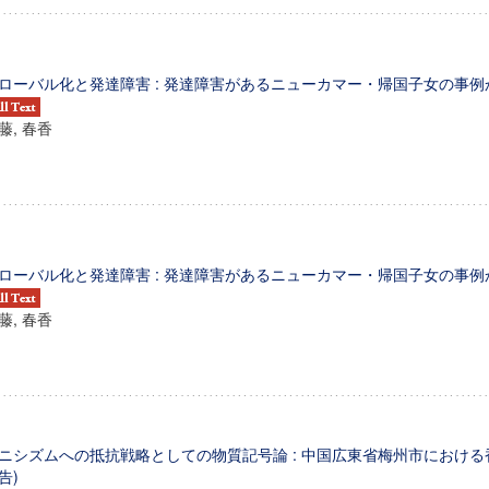
ローバル化と発達障害 : 発達障害があるニューカマー・帰国子女の事例か
藤, 春香
ローバル化と発達障害 : 発達障害があるニューカマー・帰国子女の事例か
藤, 春香
ンス教育研究センター
端的教育研究拠点
のサイエンス」
ニシズムへの抵抗戦略としての物質記号論 : 中国広東省梅州市における
告)