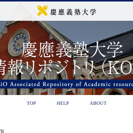
TOP
HELP
ABOUT
一覧