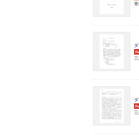
青
ダ
三
ダ
三