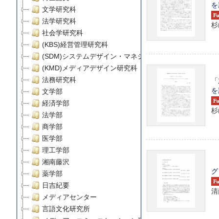
を
文学研究科
法学研究科
杉
社会学研究科
(KBS)経営管理研究科
(SDM)システムデザイン・マネジメント研究科
(KMD)メディアデザイン研究科
「
法務研究科
を
文学部
経済学部
杉
法学部
商学部
医学部
理工学部
湘南藤沢
グ
薬学部
日吉紀要
清
メディアセンター
言語文化研究所