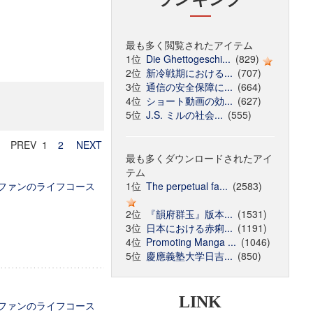
最も多く閲覧されたアイテム
1位
Die Ghettogeschi...
(829)
2位
新冷戦期における...
(707)
3位
通信の安全保障に...
(664)
4位
ショート動画の効...
(627)
5位
J.S. ミルの社会...
(555)
PREV 1
2
NEXT
最も多くダウンロードされたアイ
テム
るファンのライフコース
1位
The perpetual fa...
(2583)
2位
『韻府群玉』版本...
(1531)
3位
日本における赤痢...
(1191)
4位
Promoting Manga ...
(1046)
5位
慶應義塾大学日吉...
(850)
LINK
るファンのライフコース