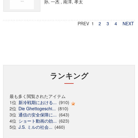
孙, 一杰 , 南澤, 孝太
PREV 1
2
3
4
NEXT
ランキング
最も多く閲覧されたアイテム
1位
新冷戦期における...
(910)
2位
Die Ghettogeschi...
(810)
3位
通信の安全保障に...
(643)
4位
ショート動画の効...
(623)
5位
J.S. ミルの社会...
(460)