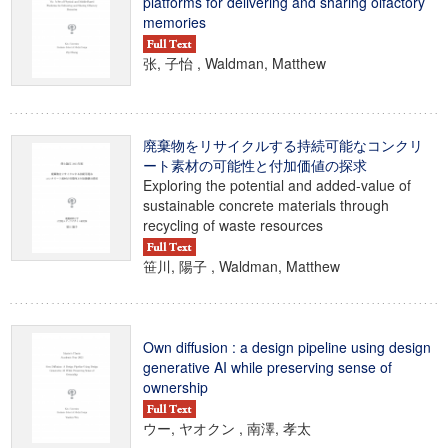
platforms for delivering and sharing olfactory
memories
张, 子怡 , Waldman, Matthew
廃棄物をリサイクルする持続可能なコンクリ
ート素材の可能性と付加価値の探求
Exploring the potential and added-value of
sustainable concrete materials through
recycling of waste resources
笹川, 陽子 , Waldman, Matthew
Own diffusion : a design pipeline using design
generative AI while preserving sense of
ownership
ウー, ヤオクン , 南澤, 孝太