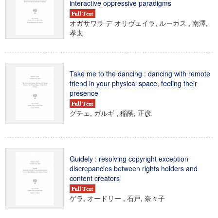
interactive oppressive paradigms
オガサワラ デ オリヴェイラ, ルーカス , 南澤,
孝太
Take me to the dancing : dancing with remote
friend in your physical space, feeling their
presence
グチェ, ガルギ , 稲蔭, 正彦
Guidely : resolving copyright exception
discrepancies between rights holders and
content creators
ゲラ, オードリー , 石戸, 奈々子