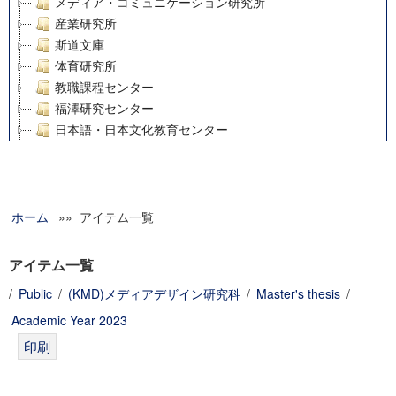
メディア・コミュニケーション研究所
産業研究所
斯道文庫
体育研究所
教職課程センター
福澤研究センター
日本語・日本文化教育センター
アート・センター
外国語教育研究センター
デジタルメディア・コンテンツ統合研究センター
ホーム
»» アイテム一覧
グローバルリサーチインスティテュート
塾内助成報告書
科学研究費補助金研究成果報告書
アイテム一覧
21世紀COEプログラム
/
Public
/
(KMD)メディアデザイン研究科
/
Master's thesis
/
慶應義塾大学グローバルCOEプログラム市民社会ガバナンス
Academic Year 2023
慶應義塾大学グローバルCOEプログラム論理と感性の先端的
博士課程教育リーディングプログラム「超成熟社会発展のサ
学術雑誌掲載論文等(8)
その他