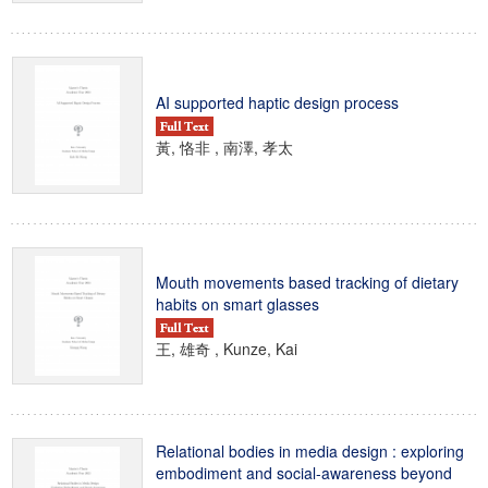
AI supported haptic design process
黃, 恪非 , 南澤, 孝太
Mouth movements based tracking of dietary
habits on smart glasses
王, 雄奇 , Kunze, Kai
Relational bodies in media design : exploring
embodiment and social-awareness beyond