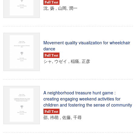
沈, 扬 , 山岡, 潤一
Movement quality visualization for wheelchair
dance
シャ, ウゼイ , 稲蔭, 正彦
A neighborhood treasure hunt game :
creating engaging weekend activities for
children and fostering the sense of community
邵, 祎萌 , 佐藤, 千尋