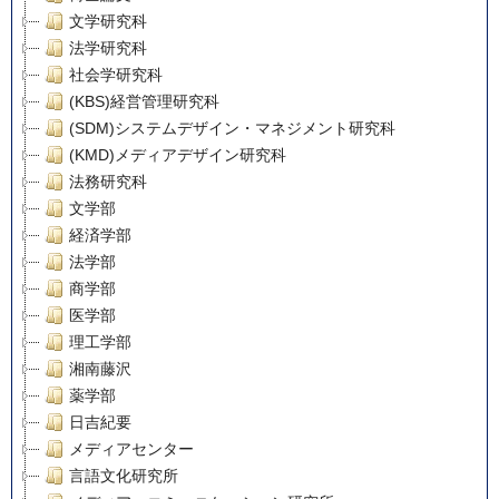
文学研究科
法学研究科
社会学研究科
(KBS)経営管理研究科
(SDM)システムデザイン・マネジメント研究科
(KMD)メディアデザイン研究科
法務研究科
文学部
経済学部
法学部
商学部
医学部
理工学部
湘南藤沢
薬学部
日吉紀要
メディアセンター
言語文化研究所