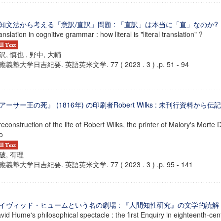
知文法から考える「意訳/直訳」問題 : 「直訳」は本当に「直」なのか?
anslation in cognitive grammar : how literal is "literal translation" ?
沢, 慎也 , 野中, 大輔
應義塾大学日吉紀要. 英語英米文学. 77 ( 2023 . 3 ) ,p. 51 - 94
アーサー王の死』 (1816年) の印刷者Robert Wilks : 未刊行資料から
reconstruction of the life of Robert Wilks, the printer of Malory's Morte 
o
破, 有理
應義塾大学日吉紀要. 英語英米文学. 77 ( 2023 . 3 ) ,p. 95 - 141
ンス教育研究センター
端的教育研究拠点
のサイエンス」
イヴィッド・ヒュームという名の劇場 : 『人間知性研究』の文学的読解
vid Hume's philosophical spectacle : the first Enquiry in eighteenth-cent