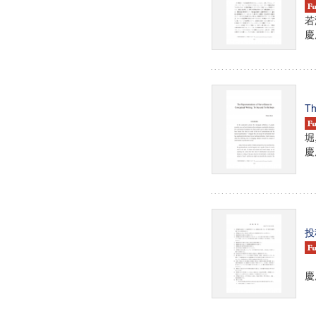
若
慶
Th
堀
慶
投
慶