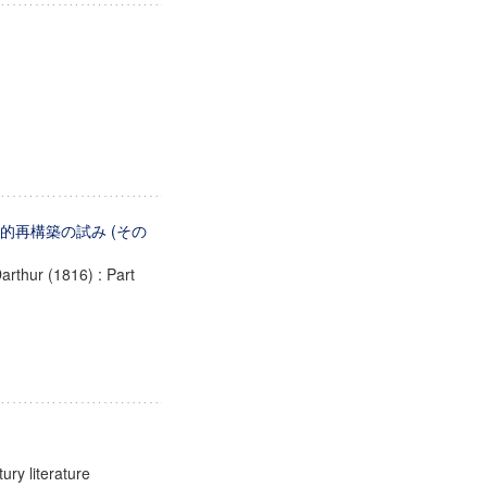
伝記的再構築の試み (その
Darthur (1816) : Part
ury literature