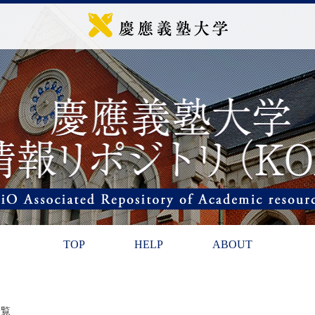
TOP
HELP
ABOUT
一覧