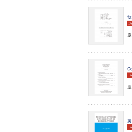
執
慶
Co
慶
裏