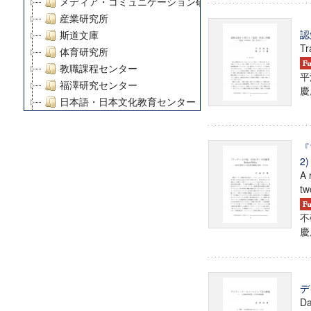
メディア・コミュニケーション研究所
産業研究所
認
斯道文庫
Tr
体育研究所
教職課程センター
平
福澤研究センター
慶
日本語・日本文化教育センター
アート・センター
外国語教育研究センター
『
デジタルメディア・コンテンツ統合研究センター
2)
グローバルリサーチインスティテュート
A 
塾内助成報告書
tw
科学研究費補助金研究成果報告書
不
21世紀COEプログラム
慶
慶應義塾大学グローバルCOEプログラム市民社会ガバナ
慶應義塾大学グローバルCOEプログラム論理と感性の先
博士課程教育リーディングプログラム「超成熟社会発展
学術雑誌掲載論文等(8)
デ
Da
その他