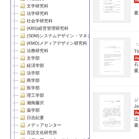
文学研究科
慶
法学研究科
社会学研究科
(KBS)経営管理研究科
(SDM)システムデザイン・マネジメント研究科
(KMD)メディアデザイン研究科
「
法務研究科
Th
文学部
石
経済学部
慶
法学部
商学部
医学部
理工学部
ジ
湘南藤沢
Ja
薬学部
日吉紀要
辻
慶
メディアセンター
言語文化研究所