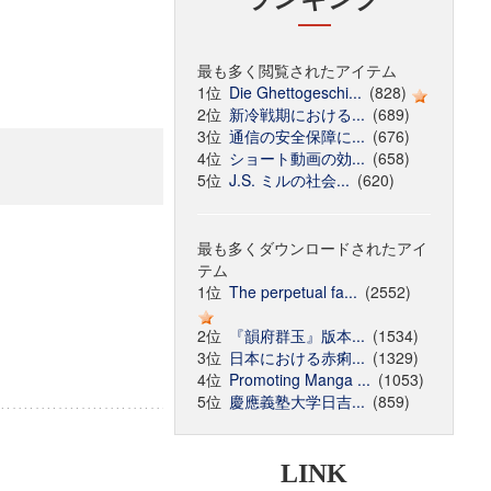
最も多く閲覧されたアイテム
1位
Die Ghettogeschi...
(828)
2位
新冷戦期における...
(689)
3位
通信の安全保障に...
(676)
4位
ショート動画の効...
(658)
5位
J.S. ミルの社会...
(620)
最も多くダウンロードされたアイ
テム
1位
The perpetual fa...
(2552)
2位
『韻府群玉』版本...
(1534)
3位
日本における赤痢...
(1329)
4位
Promoting Manga ...
(1053)
5位
慶應義塾大学日吉...
(859)
LINK