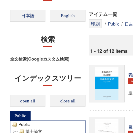
アイテム一覧
/
Public
/
日吉
検索
1 - 12 of 12 Items
全文検索(Googleカスタム検索)
表
インデックスツリー
慶
open all
close all
Public
Public
目
博士論文