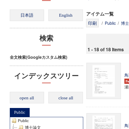
アイテム一覧
/
Public
/
博士
検索
1 - 18 of 18 Items
全文検索(Googleカスタム検索)
鳥
インデックスツリー
瀬
open all
close all
Public
Public
鳥
博士論文