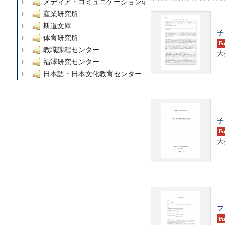
メディア・コミュニケーション研究所
産業研究所
斯道文庫
子
体育研究所
教職課程センター
大
福澤研究センター
日本語・日本文化教育センター
アート・センター
外国語教育研究センター
デジタルメディア・コンテンツ統合研究センター
子
グローバルリサーチインスティテュート
塾内助成報告書
大
科学研究費補助金研究成果報告書
21世紀COEプログラム
慶應義塾大学グローバルCOEプログラム市民社会ガバナ
慶應義塾大学グローバルCOEプログラム論理と感性の先
博士課程教育リーディングプログラム「超成熟社会発展
学術雑誌掲載論文等(8)
フ
その他