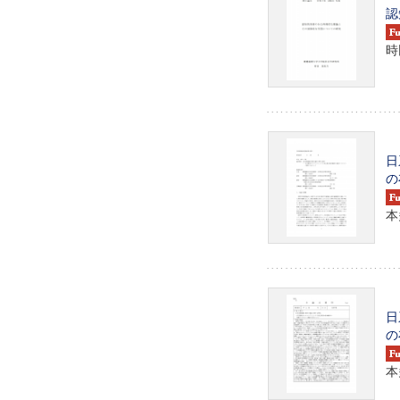
認
時
日
の
本
日
の
本