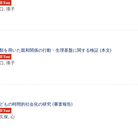
口, 瑛子
類を用いた親和関係の行動・生理基盤に関する検証 (本文)
口, 瑛子
どもの時間的社会化の研究 (審査報告)
久保, 心