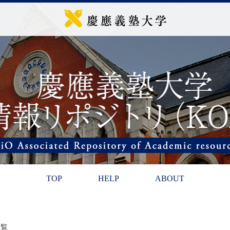
TOP
HELP
ABOUT
一覧