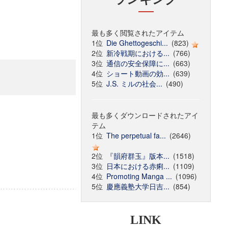
最も多く閲覧されたアイテム
1位
Die Ghettogeschi...
(823)
2位
新冷戦期における...
(766)
3位
通信の安全保障に...
(663)
4位
ショート動画の効...
(639)
5位
J.S. ミルの社会...
(490)
最も多くダウンロードされたアイ
テム
1位
The perpetual fa...
(2646)
2位
『韻府群玉』版本...
(1518)
3位
日本における赤痢...
(1109)
4位
Promoting Manga ...
(1096)
5位
慶應義塾大学日吉...
(854)
LINK