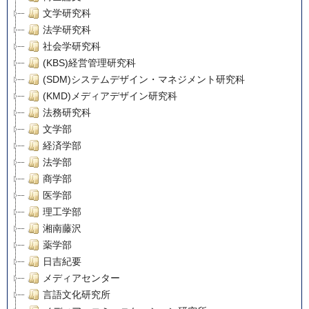
文学研究科
法学研究科
社会学研究科
(KBS)経営管理研究科
(SDM)システムデザイン・マネジメント研究科
(KMD)メディアデザイン研究科
法務研究科
文学部
経済学部
法学部
商学部
医学部
理工学部
湘南藤沢
薬学部
日吉紀要
メディアセンター
言語文化研究所