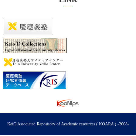
KeiO Associated Repository of Academic resources ( KOARA ) -2008-