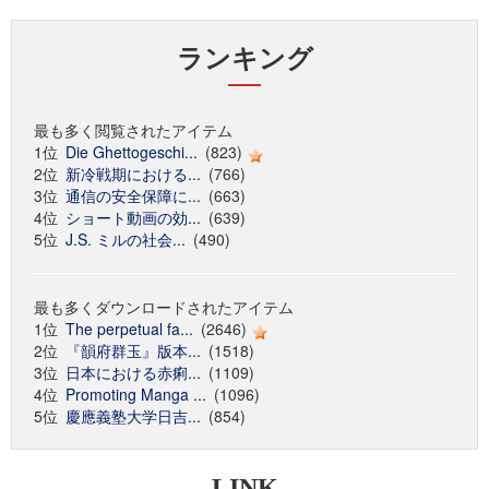
ランキング
最も多く閲覧されたアイテム
1位
Die Ghettogeschi...
(823)
2位
新冷戦期における...
(766)
3位
通信の安全保障に...
(663)
4位
ショート動画の効...
(639)
5位
J.S. ミルの社会...
(490)
最も多くダウンロードされたアイテム
1位
The perpetual fa...
(2646)
2位
『韻府群玉』版本...
(1518)
3位
日本における赤痢...
(1109)
4位
Promoting Manga ...
(1096)
5位
慶應義塾大学日吉...
(854)
LINK