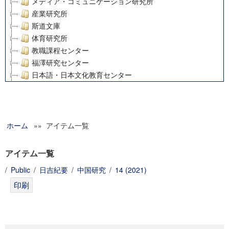
メディア・コミュニケーション研究所
産業研究所
斯道文庫
体育研究所
教職課程センター
福澤研究センター
日本語・日本文化教育センター
アート・センター
外国語教育研究センター
デジタルメディア・コンテンツ統合研究センター
ホーム
»» アイテム一覧
グローバルリサーチインスティテュート
塾内助成報告書
科学研究費補助金研究成果報告書
アイテム一覧
21世紀COEプログラム
/
Public
/
日吉紀要
/
中国研究
/
14 (2021)
慶應義塾大学グローバルCOEプログラム市民社会ガバナンス
慶應義塾大学グローバルCOEプログラム論理と感性の先端的
博士課程教育リーディングプログラム「超成熟社会発展のサ
学術雑誌掲載論文等(8)
その他