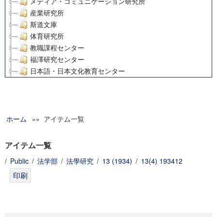
メディア・コミュニケーション研究所
産業研究所
斯道文庫
体育研究所
教職課程センター
福澤研究センター
日本語・日本文化教育センター
アート・センター
外国語教育研究センター
デジタルメディア・コンテンツ統合研究センター
ホーム
»» アイテム一覧
グローバルリサーチインスティテュート
塾内助成報告書
科学研究費補助金研究成果報告書
アイテム一覧
21世紀COEプログラム
/
Public
/
法学部
/
法學研究
/
13 (1934)
/
13(4) 193412
慶應義塾大学グローバルCOEプログラム市民社会ガバナンス
慶應義塾大学グローバルCOEプログラム論理と感性の先端的
博士課程教育リーディングプログラム「超成熟社会発展のサ
学術雑誌掲載論文等(8)
その他