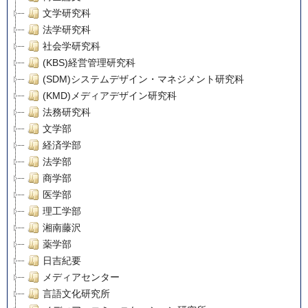
文学研究科
法学研究科
社会学研究科
(KBS)経営管理研究科
(SDM)システムデザイン・マネジメント研究科
(KMD)メディアデザイン研究科
法務研究科
文学部
経済学部
法学部
商学部
医学部
理工学部
湘南藤沢
薬学部
日吉紀要
メディアセンター
言語文化研究所