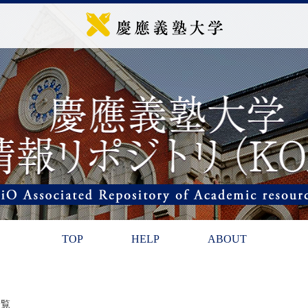
TOP
HELP
ABOUT
一覧