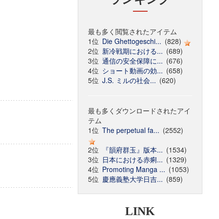
最も多く閲覧されたアイテム
1位
Die Ghettogeschi...
(828)
2位
新冷戦期における...
(689)
3位
通信の安全保障に...
(676)
4位
ショート動画の効...
(658)
5位
J.S. ミルの社会...
(620)
最も多くダウンロードされたアイ
テム
1位
The perpetual fa...
(2552)
2位
『韻府群玉』版本...
(1534)
3位
日本における赤痢...
(1329)
4位
Promoting Manga ...
(1053)
5位
慶應義塾大学日吉...
(859)
LINK