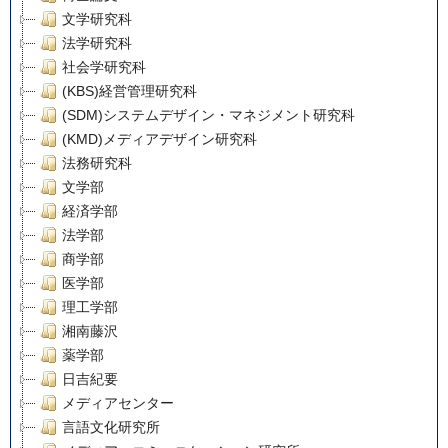
文学研究科
法学研究科
社会学研究科
(KBS)経営管理研究科
(SDM)システムデザイン・マネジメント研究科
(KMD)メディアデザイン研究科
法務研究科
文学部
経済学部
法学部
商学部
医学部
理工学部
湘南藤沢
薬学部
日吉紀要
メディアセンター
言語文化研究所