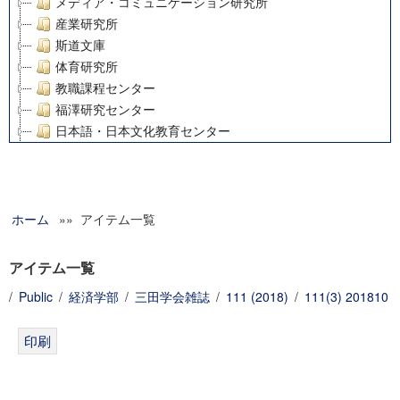
メディア・コミュニケーション研究所
産業研究所
斯道文庫
体育研究所
教職課程センター
福澤研究センター
日本語・日本文化教育センター
アート・センター
外国語教育研究センター
デジタルメディア・コンテンツ統合研究センター
ホーム
»» アイテム一覧
グローバルリサーチインスティテュート
塾内助成報告書
科学研究費補助金研究成果報告書
アイテム一覧
21世紀COEプログラム
/
Public
/
経済学部
/
三田学会雑誌
/
111 (2018)
/
111(3) 201810
慶應義塾大学グローバルCOEプログラム市民社会ガバナンス
慶應義塾大学グローバルCOEプログラム論理と感性の先端的
博士課程教育リーディングプログラム「超成熟社会発展のサ
学術雑誌掲載論文等(8)
その他