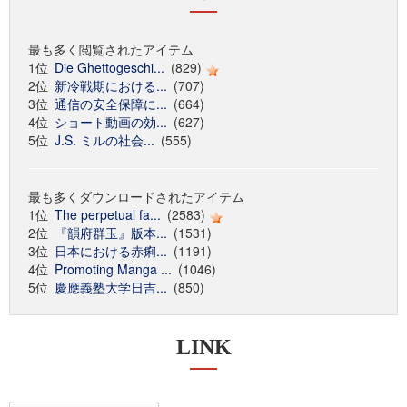
最も多く閲覧されたアイテム
1位
Die Ghettogeschi...
(829)
2位
新冷戦期における...
(707)
3位
通信の安全保障に...
(664)
4位
ショート動画の効...
(627)
5位
J.S. ミルの社会...
(555)
最も多くダウンロードされたアイテム
1位
The perpetual fa...
(2583)
2位
『韻府群玉』版本...
(1531)
3位
日本における赤痢...
(1191)
4位
Promoting Manga ...
(1046)
5位
慶應義塾大学日吉...
(850)
LINK