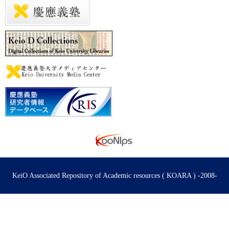
KeiO Associated Repository of Academic resources ( KOARA ) -2008-