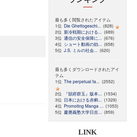
最も多く閲覧されたアイテム
1位
Die Ghettogeschi...
(828)
2位
新冷戦期における...
(689)
3位
通信の安全保障に...
(676)
4位
ショート動画の効...
(658)
5位
J.S. ミルの社会...
(620)
最も多くダウンロードされたアイ
テム
1位
The perpetual fa...
(2552)
2位
『韻府群玉』版本...
(1534)
3位
日本における赤痢...
(1329)
4位
Promoting Manga ...
(1053)
5位
慶應義塾大学日吉...
(859)
LINK