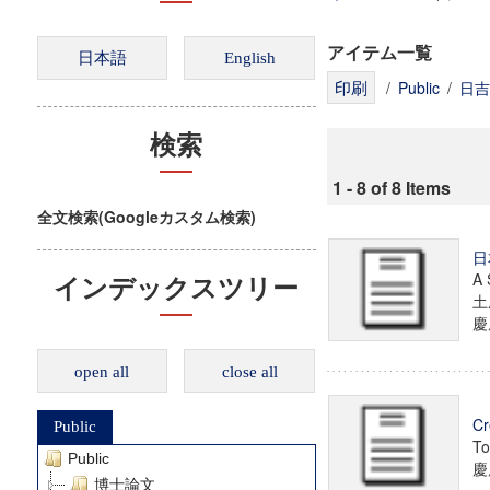
アイテム一覧
/
Public
/
日吉
検索
1 - 8 of 8 Items
全文検索(Googleカスタム検索)
日
A 
インデックスツリー
土
慶
open all
close all
Cr
Public
To
Public
慶
博士論文