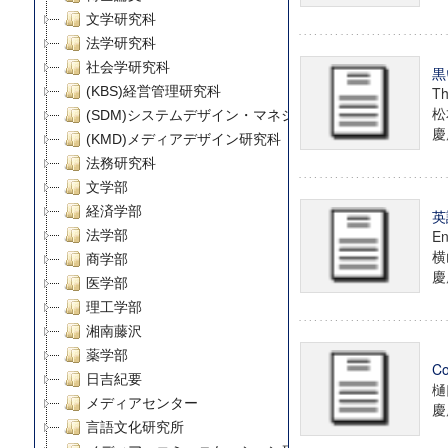
文学研究科
法学研究科
社会学研究科
黒
(KBS)経営管理研究科
Th
松
(SDM)システムデザイン・マネジメント研究科
慶
(KMD)メディアデザイン研究科
法務研究科
文学部
経済学部
英
En
法学部
横
商学部
慶
医学部
理工学部
湘南藤沢
薬学部
Co
日吉紀要
樋
メディアセンター
慶
言語文化研究所