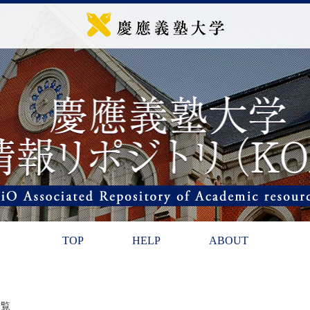
TOP
HELP
ABOUT
一覧