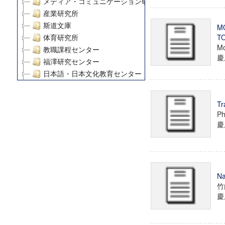
メディア・コミュニケーション研究所
産業研究所
斯道文庫
M
T
体育研究所
Mo
教職課程センター
慶
福澤研究センター
日本語・日本文化教育センター
アート・センター
外国語教育研究センター
Tr
デジタルメディア・コンテンツ統合研究センター
Ph
グローバルリサーチインスティテュート
慶
塾内助成報告書
科学研究費補助金研究成果報告書
21世紀COEプログラム
慶應義塾大学グローバルCOEプログラム市民社会ガバナ
Na
慶應義塾大学グローバルCOEプログラム論理と感性の先
竹
博士課程教育リーディングプログラム「超成熟社会発展
慶
学術雑誌掲載論文等(8)
その他