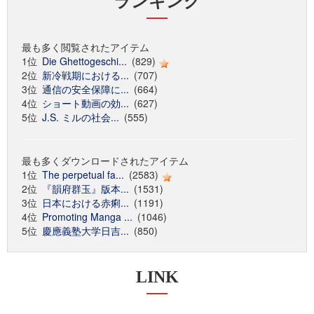
ランキング
最も多く閲覧されたアイテム
1位
Die Ghettogeschi...
(829)
2位
新冷戦期における...
(707)
3位
通信の安全保障に...
(664)
4位
ショート動画の効...
(627)
5位
J.S. ミルの社会...
(555)
最も多くダウンロードされたアイテム
1位
The perpetual fa...
(2583)
2位
『韻府群玉』版本...
(1531)
3位
日本における赤痢...
(1191)
4位
Promoting Manga ...
(1046)
5位
慶應義塾大学日吉...
(850)
LINK