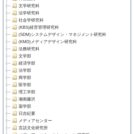
文学研究科
法学研究科
社会学研究科
(KBS)経営管理研究科
(SDM)システムデザイン・マネジメント研究科
(KMD)メディアデザイン研究科
法務研究科
文学部
経済学部
法学部
商学部
医学部
理工学部
湘南藤沢
薬学部
日吉紀要
メディアセンター
言語文化研究所