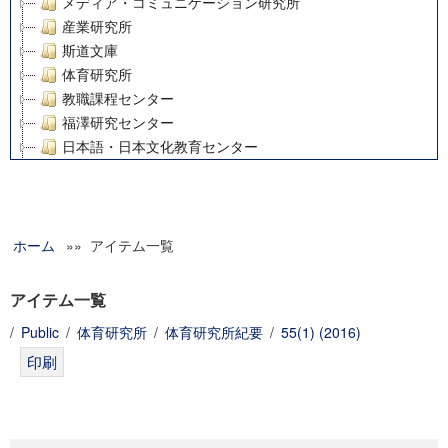
メディア・コミュニケーション研究所
産業研究所
斯道文庫
体育研究所
教職課程センター
福澤研究センター
日本語・日本文化教育センター
アート・センター
外国語教育研究センター
デジタルメディア・コンテンツ統合研究センター
ホーム
»» アイテム一覧
グローバルリサーチインスティテュート
塾内助成報告書
科学研究費補助金研究成果報告書
アイテム一覧
21世紀COEプログラム
/
Public
/
体育研究所
/
体育研究所紀要
/
55(1) (2016)
慶應義塾大学グローバルCOEプログラム市民社会ガバナンス
慶應義塾大学グローバルCOEプログラム論理と感性の先端的
博士課程教育リーディングプログラム「超成熟社会発展のサ
学術雑誌掲載論文等(8)
その他