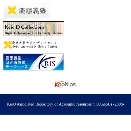
KeiO Associated Repository of Academic resources ( KOARA ) -2008-