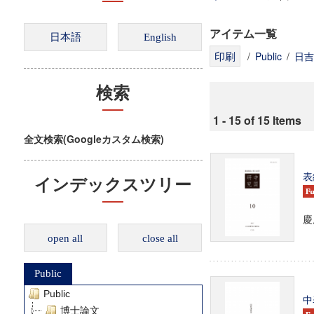
アイテム一覧
/
Public
/
日吉
検索
1 - 15 of 15 Items
全文検索(Googleカスタム検索)
表
インデックスツリー
慶
open all
close all
Public
Public
中
博士論文