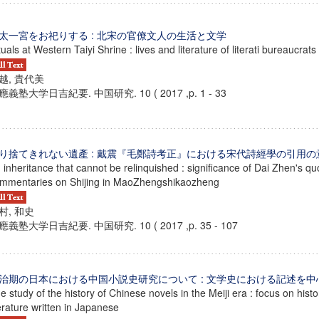
太一宮をお祀りする : 北宋の官僚文人の生活と文学
tuals at Western Taiyi Shrine : lives and literature of literati bureaucrat
越, 貴代美
應義塾大学日吉紀要. 中国研究. 10 ( 2017 ,p. 1 - 33
り捨てきれない遺產 : 戴震『毛鄭詩考正』における宋代詩經學の引用の
 inheritance that cannot be relinquished : significance of Dai Zhen's q
mmentaries on Shijing in MaoZhengshikaozheng
村, 和史
應義塾大学日吉紀要. 中国研究. 10 ( 2017 ,p. 35 - 107
ンス教育研究センター
端的教育研究拠点
のサイエンス」
治期の日本における中国小説史研究について : 文学史における記述を中
e study of the history of Chinese novels in the Meiji era : focus on hist
terature written in Japanese