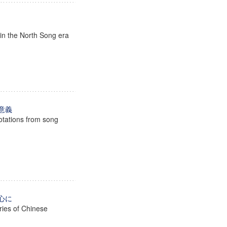
s in the North Song era
意義
uotations from song
心に
ories of Chinese