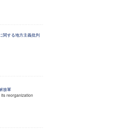
省に関する地方主義批判
解放軍
 its reorganization