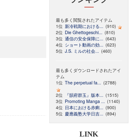
最も多く閲覧されたアイテム
1位
新冷戦期における...
(910)
2位
Die Ghettogeschi...
(810)
3位
通信の安全保障に...
(643)
4位
ショート動画の効...
(623)
5位
J.S. ミルの社会...
(460)
最も多くダウンロードされたアイ
テム
1位
The perpetual fa...
(2788)
2位
『韻府群玉』版本...
(1515)
3位
Promoting Manga ...
(1140)
4位
日本における赤痢...
(900)
5位
慶應義塾大学日吉...
(894)
LINK