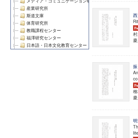
メディア・コミュニケーション研究所
産業研究所
西
斯道文庫
Ri
体育研究所
教職課程センター
村
福澤研究センター
慶
日本語・日本文化教育センター
アート・センター
外国語教育研究センター
振
デジタルメディア・コンテンツ統合研究センター
An
グローバルリサーチインスティテュート
co
塾内助成報告書
科学研究費補助金研究成果報告書
種
慶
21世紀COEプログラム
慶應義塾大学グローバルCOEプログラム市民社会ガバナ
慶應義塾大学グローバルCOEプログラム論理と感性の先
博士課程教育リーディングプログラム「超成熟社会発展
明
Th
学術雑誌掲載論文等(8)
li
その他