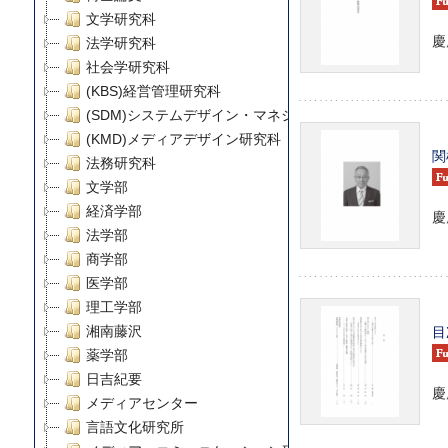
文学研究科
慶
法学研究科
社会学研究科
(KBS)経営管理研究科
(SDM)システムデザイン・マネジメント研究科
(KMD)メディアデザイン研究科
関
法務研究科
文学部
経済学部
慶
法学部
商学部
医学部
理工学部
目
湘南藤沢
薬学部
日吉紀要
慶
メディアセンター
言語文化研究所