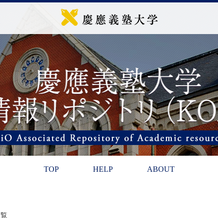
TOP
HELP
ABOUT
一覧