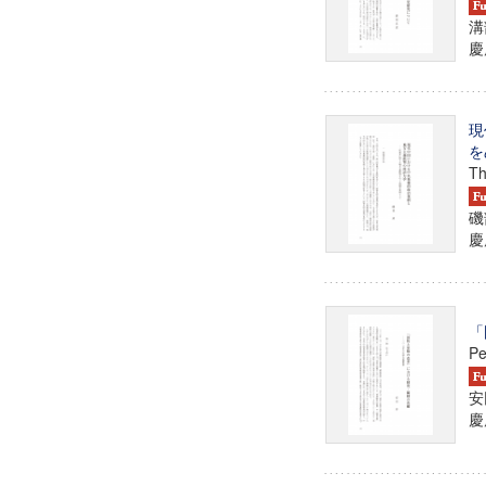
溝
慶
現
を
Th
磯
慶
「
Pe
安
慶