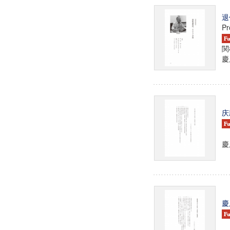
退
Pr
関
慶
庆
慶
慶