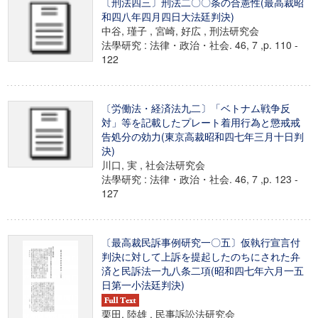
〔刑法四三〕刑法二〇〇条の合憲性(最高裁昭
和四八年四月四日大法廷判決)
中谷, 瑾子 , 宮崎, 好広 , 刑法研究会
法學研究 : 法律・政治・社会. 46, 7 ,p. 110 -
122
〔労働法・経済法九二〕「ベトナム戦争反
対」等を記載したプレート着用行為と懲戒戒
告処分の効力(東京高裁昭和四七年三月十日判
決)
川口, 実 , 社会法研究会
法學研究 : 法律・政治・社会. 46, 7 ,p. 123 -
127
〔最高裁民訴事例研究一〇五〕仮執行宣言付
判決に対して上訴を提起したのちにされた弁
済と民訴法一九八条二項(昭和四七年六月一五
日第一小法廷判決)
栗田, 陸雄 , 民事訴訟法研究会