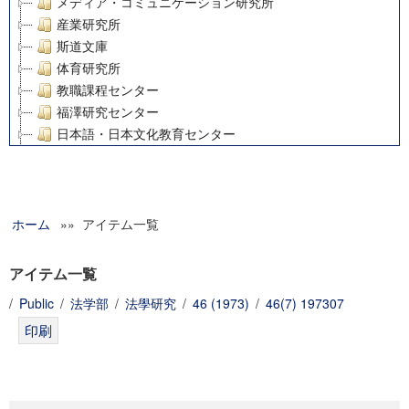
メディア・コミュニケーション研究所
産業研究所
斯道文庫
体育研究所
教職課程センター
福澤研究センター
日本語・日本文化教育センター
アート・センター
外国語教育研究センター
デジタルメディア・コンテンツ統合研究センター
ホーム
»» アイテム一覧
グローバルリサーチインスティテュート
塾内助成報告書
科学研究費補助金研究成果報告書
アイテム一覧
21世紀COEプログラム
/
Public
/
法学部
/
法學研究
/
46 (1973)
/
46(7) 197307
慶應義塾大学グローバルCOEプログラム市民社会ガバナンス
慶應義塾大学グローバルCOEプログラム論理と感性の先端的
博士課程教育リーディングプログラム「超成熟社会発展のサ
学術雑誌掲載論文等(8)
その他