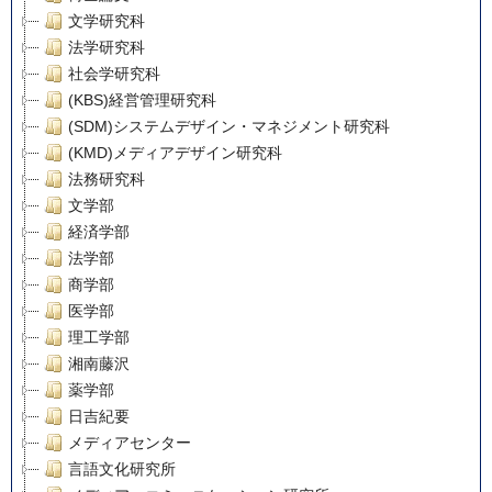
文学研究科
法学研究科
社会学研究科
(KBS)経営管理研究科
(SDM)システムデザイン・マネジメント研究科
(KMD)メディアデザイン研究科
法務研究科
文学部
経済学部
法学部
商学部
医学部
理工学部
湘南藤沢
薬学部
日吉紀要
メディアセンター
言語文化研究所