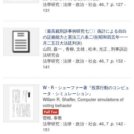
法學研究 : 法律・政治・社会. 46, 7 ,p. 127 -
131
〔最高裁刑訴事例研究七〇〕偽計による自白
の証拠能力と憲法三八条二項(昭和四五年一一
月二五日大法廷判決)
山田, 森一 , 青柳, 文雄 , 松本, 光正 , 刑事訴訟
法研究会
法學研究 : 法律・政治・社会. 46, 7 ,p. 132 -
141
W・R・シェーファー著『投票行動のコンピュ
ータ・シミュレーション』
Willam R. Shaffer, Computer simulations of
voting behavior
曽根, 泰教
法學研究 : 法律・政治・社会. 46, 7 ,p. 142 -
151