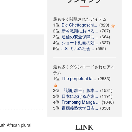
最も多く閲覧されたアイテム
1位
Die Ghettogeschi...
(829)
2位
新冷戦期における...
(707)
3位
通信の安全保障に...
(664)
4位
ショート動画の効...
(627)
5位
J.S. ミルの社会...
(555)
最も多くダウンロードされたアイ
テム
1位
The perpetual fa...
(2583)
2位
『韻府群玉』版本...
(1531)
3位
日本における赤痢...
(1191)
4位
Promoting Manga ...
(1046)
5位
慶應義塾大学日吉...
(850)
uth African plural
LINK