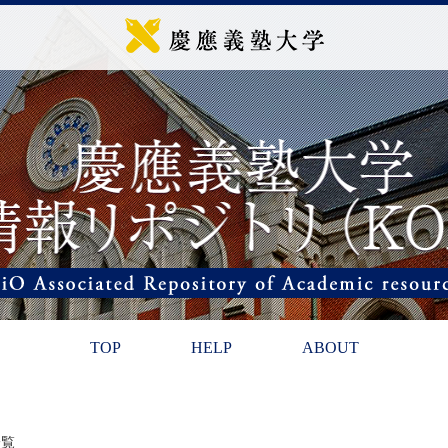
TOP
HELP
ABOUT
一覧