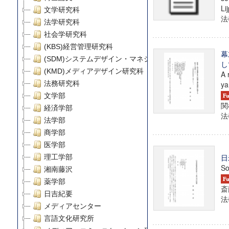
Li
文学研究科
法學
法学研究科
社会学研究科
(KBS)経営管理研究科
幕
(SDM)システムデザイン・マネジメント研究科
し
(KMD)メディアデザイン研究科
A 
法務研究科
ya
文学部
関
経済学部
法學
法学部
商学部
医学部
日
理工学部
So
湘南藤沢
薬学部
斎
日吉紀要
法學
メディアセンター
言語文化研究所