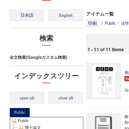
アイテム一覧
/
Public
/
法学
検索
1 - 11 of 11 Items
全文検索(Googleカスタム検索)
表
インデックスツリー
法
open all
close all
Public
南
Public
Ar
so
博士論文