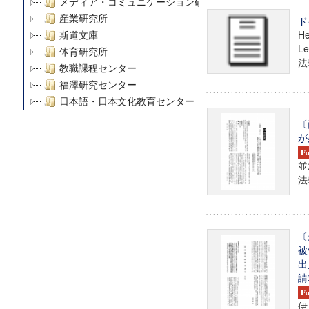
メディア・コミュニケーション研究所
産業研究所
ド
He
斯道文庫
Le
体育研究所
法學
教職課程センター
福澤研究センター
日本語・日本文化教育センター
アート・センター
〔
外国語教育研究センター
が
デジタルメディア・コンテンツ統合研究センター
並
グローバルリサーチインスティテュート
法學
塾内助成報告書
科学研究費補助金研究成果報告書
21世紀COEプログラム
慶應義塾大学グローバルCOEプログラム市民社会ガバナ
〔
被
慶應義塾大学グローバルCOEプログラム論理と感性の先
出
博士課程教育リーディングプログラム「超成熟社会発展
請
学術雑誌掲載論文等(8)
その他
伊