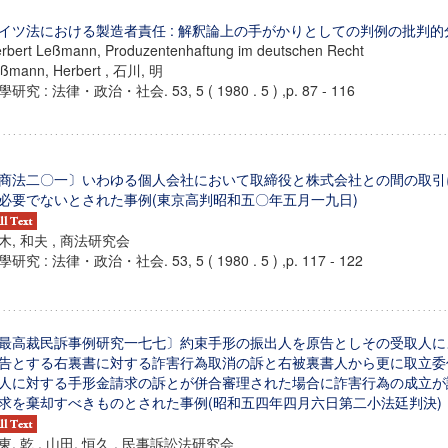
イツ法における製造者責任 : 解釈論上の手がかりとしての判例の批判的
rbert Leßmann, Produzentenhaftung im deutschen Recht
ßmann, Herbert , 石川, 明
研究 : 法律・政治・社会. 53, 5 ( 1980 . 5 ) ,p. 87 - 116
商法二〇一〕いわゆる個人会社において取締役と株式会社との間の取引
必要でないとされた事例(東京高判昭和五〇年五月一九日)
木, 和夫 , 商法研究会
研究 : 法律・政治・社会. 53, 5 ( 1980 . 5 ) ,p. 117 - 122
ンス教育研究センター
最高裁民訴事例研究一七七〕約束手形の振出人を原告としその受取人に
告とする右裏書に対する詐害行為取消の訴と右被裏書人から更に取立委
端的教育研究拠点
人に対する手形金請求の訴とが併合審理された場合に詐害行為の成立が
のサイエンス」
求を棄却すべきものとされた事例(昭和五四年四月六日第二小法廷判決)
東, 乾 , 山田, 恒久 , 民事訴訟法研究会