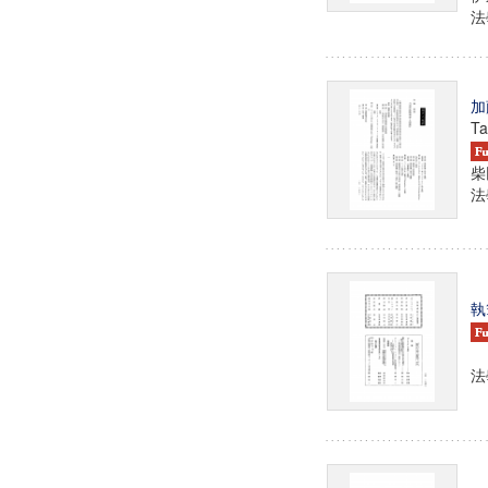
法學
加
Ta
柴
法學
執
法