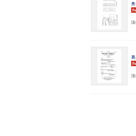
奥
法
裏
法