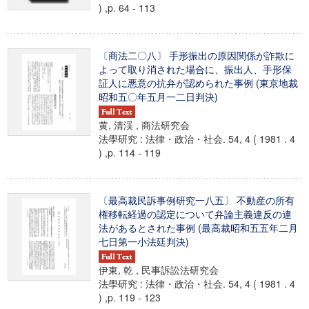
) ,p. 64 - 113
〔商法二〇八〕 手形振出の原因関係が詐欺に
よって取り消された場合に、振出人、手形保
証人に悪意の抗弁が認められた事例 (東京地裁
昭和五〇年五月一二日判決)
黄, 清渓 , 商法研究会
法學研究 : 法律・政治・社会. 54, 4 ( 1981 . 4
) ,p. 114 - 119
〔最高裁民訴事例研究一八五〕 不動産の所有
権移転経過の認定について弁論主義違反の違
法があるとされた事例 (最高裁昭和五五年二月
七日第一小法廷判決)
伊東, 乾 , 民事訴訟法研究会
法學研究 : 法律・政治・社会. 54, 4 ( 1981 . 4
) ,p. 119 - 123