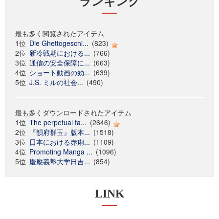
ランキング
最も多く閲覧されたアイテム
1位
Die Ghettogeschi...
(823)
2位
新冷戦期における...
(766)
3位
通信の安全保障に...
(663)
4位
ショート動画の効...
(639)
5位
J.S. ミルの社会...
(490)
最も多くダウンロードされたアイテム
1位
The perpetual fa...
(2646)
2位
『韻府群玉』版本...
(1518)
3位
日本における赤痢...
(1109)
4位
Promoting Manga ...
(1096)
5位
慶應義塾大学日吉...
(854)
LINK