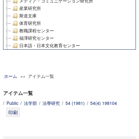
メディア・コミュニケーション研究所
産業研究所
斯道文庫
体育研究所
教職課程センター
福澤研究センター
日本語・日本文化教育センター
アート・センター
外国語教育研究センター
デジタルメディア・コンテンツ統合研究センター
ホーム
»» アイテム一覧
グローバルリサーチインスティテュート
塾内助成報告書
科学研究費補助金研究成果報告書
アイテム一覧
21世紀COEプログラム
/
Public
/
法学部
/
法學研究
/
54 (1981)
/
54(4) 198104
慶應義塾大学グローバルCOEプログラム市民社会ガバナンス
慶應義塾大学グローバルCOEプログラム論理と感性の先端的
博士課程教育リーディングプログラム「超成熟社会発展のサ
学術雑誌掲載論文等(8)
その他