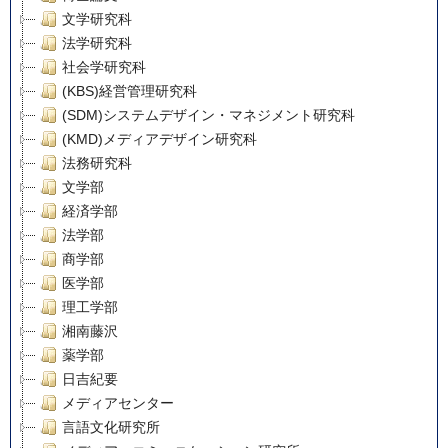
文学研究科
法学研究科
社会学研究科
(KBS)経営管理研究科
(SDM)システムデザイン・マネジメント研究科
(KMD)メディアデザイン研究科
法務研究科
文学部
経済学部
法学部
商学部
医学部
理工学部
湘南藤沢
薬学部
日吉紀要
メディアセンター
言語文化研究所