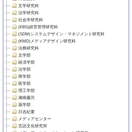
文学研究科
法学研究科
社会学研究科
(KBS)経営管理研究科
(SDM)システムデザイン・マネジメント研究科
(KMD)メディアデザイン研究科
法務研究科
文学部
経済学部
法学部
商学部
医学部
理工学部
湘南藤沢
薬学部
日吉紀要
メディアセンター
言語文化研究所