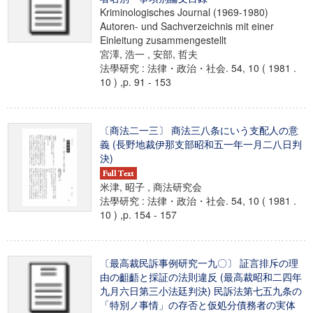
Kriminologisches Journal (1969-1980)
Autoren- und Sachverzeichnis mit einer
Einleitung zusammengestellt
宮澤, 浩一 , 安部, 哲夫
法學研究 : 法律・政治・社会. 54, 10 ( 1981 .
10 ) ,p. 91 - 153
〔商法二一三〕 商法三八条にいう支配人の意
義 (長野地裁伊那支部昭和五一年一月二八日判
決)
米津, 昭子 , 商法研究会
法學研究 : 法律・政治・社会. 54, 10 ( 1981 .
10 ) ,p. 154 - 157
〔最高裁民訴事例研究一九〇〕 証言排斥の理
由の齟齬と採証の法則違反 (最高裁昭和二四年
九月六日第三小法廷判決) 民訴法第七五九条の
「特別ノ事情」の存否と仮処分債務者の実体