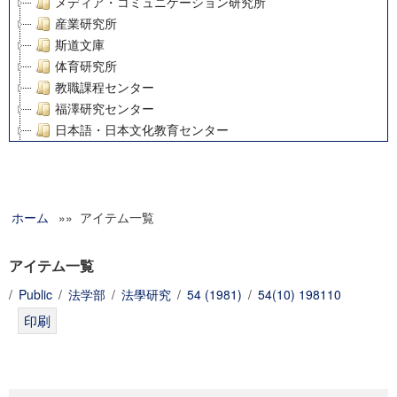
メディア・コミュニケーション研究所
産業研究所
斯道文庫
体育研究所
教職課程センター
福澤研究センター
日本語・日本文化教育センター
アート・センター
外国語教育研究センター
デジタルメディア・コンテンツ統合研究センター
ホーム
»» アイテム一覧
グローバルリサーチインスティテュート
塾内助成報告書
科学研究費補助金研究成果報告書
アイテム一覧
21世紀COEプログラム
/
Public
/
法学部
/
法學研究
/
54 (1981)
/
54(10) 198110
慶應義塾大学グローバルCOEプログラム市民社会ガバナンス
慶應義塾大学グローバルCOEプログラム論理と感性の先端的
博士課程教育リーディングプログラム「超成熟社会発展のサ
学術雑誌掲載論文等(8)
その他