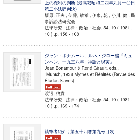
上の権利の判断 (最高裁昭和二四年九月一〇日
第二小法廷判決)
坂原, 正夫 , 伊藤, 敏孝 , 伊東, 乾 , 小川, 健 , 民
事訴訟法研究会
法學研究 : 法律・政治・社会. 54, 10 ( 1981 .
10 ) ,p. 158 - 168
ジャン・ボナムール、ルネ・ジロー編『ミュ
ンヘン、一九三八年 : 神話と現実』
Jean Bonamour & René Girault, eds.,
"Munich, 1938 Mythes et Réalités (Revue des
Études Slaves)
渡辺, 啓貴
法學研究 : 法律・政治・社会. 54, 10 ( 1981 .
10 ) ,p. 169 - 174
執筆者紹介 ; 第五十四巻第九号目次