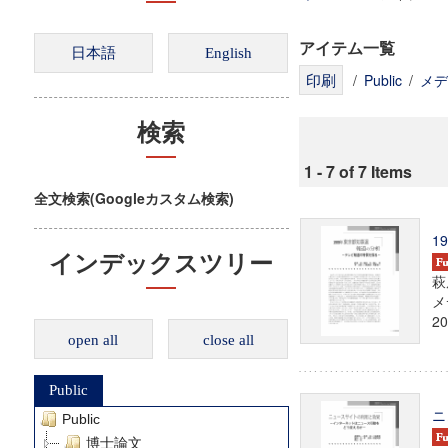
アイテム一覧
/
Public
/
メデ
検索
1 - 7 of 7 Items
全文検索(Googleカスタム検索)
1
インデックスツリー
萩
メ
20
open all
close all
Public
ニ
Public
博士論文