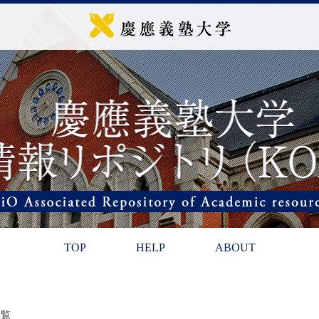
TOP
HELP
ABOUT
一覧