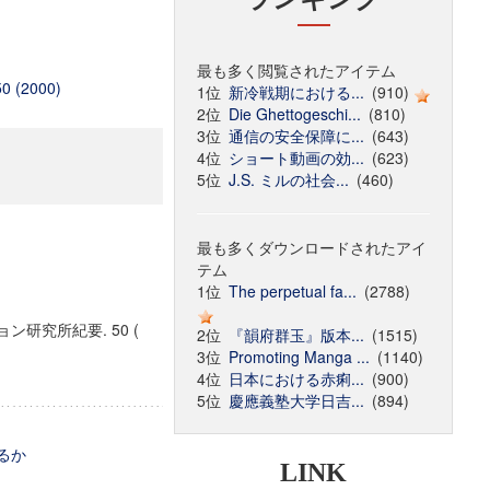
最も多く閲覧されたアイテム
50 (2000)
1位
新冷戦期における...
(910)
2位
Die Ghettogeschi...
(810)
3位
通信の安全保障に...
(643)
4位
ショート動画の効...
(623)
5位
J.S. ミルの社会...
(460)
最も多くダウンロードされたアイ
テム
1位
The perpetual fa...
(2788)
研究所紀要. 50 (
2位
『韻府群玉』版本...
(1515)
3位
Promoting Manga ...
(1140)
4位
日本における赤痢...
(900)
5位
慶應義塾大学日吉...
(894)
るか
LINK