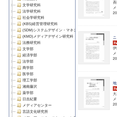
斉
文学研究科
メ
法学研究科
20
社会学研究科
(KBS)経営管理研究科
(SDM)システムデザイン・マネジメント研究科
(KMD)メディアデザイン研究科
ニ
法務研究科
伊
文学部
メ
経済学部
20
法学部
商学部
医学部
理工学部
地
湘南藤沢
薬学部
大
メ
日吉紀要
20
メディアセンター
言語文化研究所