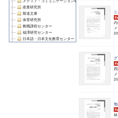
メディア・コミュニケーション研究所
産業研究所
ニ
斯道文庫
体育研究所
内
教職課程センター
メ
福澤研究センター
20
日本語・日本文化教育センター
アート・センター
外国語教育研究センター
グ
デジタルメディア・コンテンツ統合研究センター
グローバルリサーチインスティテュート
西
塾内助成報告書
メ
科学研究費補助金研究成果報告書
20
21世紀COEプログラム
慶應義塾大学グローバルCOEプログラム市民社会ガバナ
慶應義塾大学グローバルCOEプログラム論理と感性の先
博士課程教育リーディングプログラム「超成熟社会発展
包
学術雑誌掲載論文等(8)
林
その他