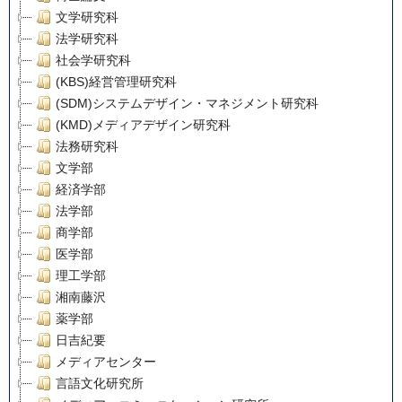
文学研究科
法学研究科
社会学研究科
(KBS)経営管理研究科
(SDM)システムデザイン・マネジメント研究科
(KMD)メディアデザイン研究科
法務研究科
文学部
経済学部
法学部
商学部
医学部
理工学部
湘南藤沢
薬学部
日吉紀要
メディアセンター
言語文化研究所