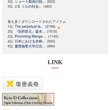
4位
ショート動画の効...
(623)
5位
J.S. ミルの社会...
(460)
最も多くダウンロードされたアイテム
1位
The perpetual fa...
(2788)
2位
『韻府群玉』版本...
(1515)
3位
Promoting Manga ...
(1140)
4位
日本における赤痢...
(900)
5位
慶應義塾大学日吉...
(894)
LINK