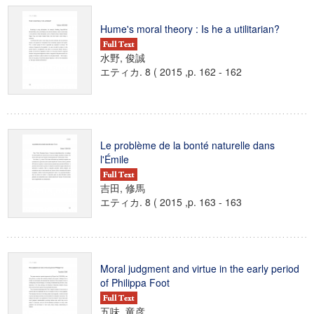
Hume's moral theory : Is he a utilitarian?
水野, 俊誠
エティカ. 8 ( 2015 ,p. 162 - 162
Le problème de la bonté naturelle dans
l'Émile
吉田, 修馬
エティカ. 8 ( 2015 ,p. 163 - 163
Moral judgment and virtue in the early period
of Philippa Foot
五味, 竜彦