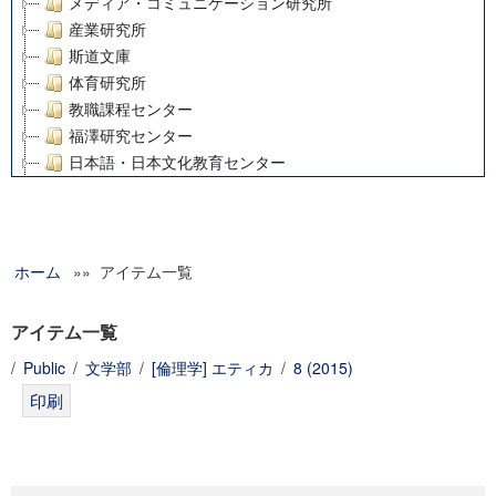
メディア・コミュニケーション研究所
産業研究所
斯道文庫
体育研究所
教職課程センター
福澤研究センター
日本語・日本文化教育センター
アート・センター
外国語教育研究センター
デジタルメディア・コンテンツ統合研究センター
ホーム
»» アイテム一覧
グローバルリサーチインスティテュート
塾内助成報告書
科学研究費補助金研究成果報告書
アイテム一覧
21世紀COEプログラム
/
Public
/
文学部
/
[倫理学] エティカ
/
8 (2015)
慶應義塾大学グローバルCOEプログラム市民社会ガバナンス
慶應義塾大学グローバルCOEプログラム論理と感性の先端的
博士課程教育リーディングプログラム「超成熟社会発展のサ
学術雑誌掲載論文等(8)
その他