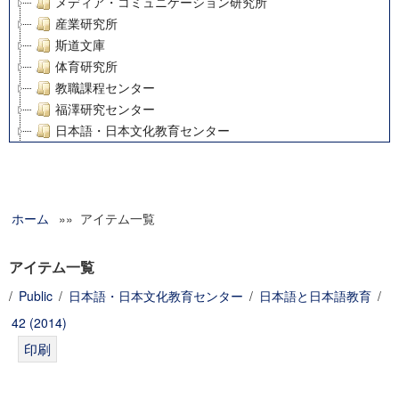
メディア・コミュニケーション研究所
産業研究所
斯道文庫
体育研究所
教職課程センター
福澤研究センター
日本語・日本文化教育センター
アート・センター
外国語教育研究センター
デジタルメディア・コンテンツ統合研究センター
ホーム
»» アイテム一覧
グローバルリサーチインスティテュート
塾内助成報告書
科学研究費補助金研究成果報告書
アイテム一覧
21世紀COEプログラム
/
Public
/
日本語・日本文化教育センター
/
日本語と日本語教育
/
慶應義塾大学グローバルCOEプログラム市民社会ガバナンス
42 (2014)
慶應義塾大学グローバルCOEプログラム論理と感性の先端的
博士課程教育リーディングプログラム「超成熟社会発展のサ
学術雑誌掲載論文等(8)
その他