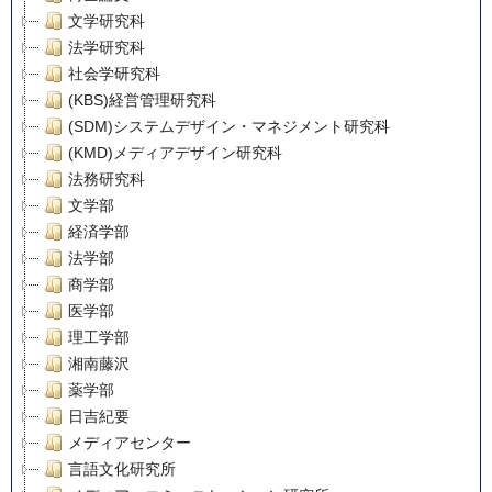
文学研究科
法学研究科
社会学研究科
(KBS)経営管理研究科
(SDM)システムデザイン・マネジメント研究科
(KMD)メディアデザイン研究科
法務研究科
文学部
経済学部
法学部
商学部
医学部
理工学部
湘南藤沢
薬学部
日吉紀要
メディアセンター
言語文化研究所