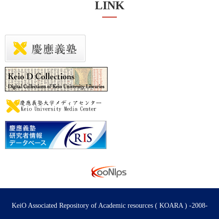
LINK
KeiO Associated Repository of Academic resources ( KOARA ) -2008-