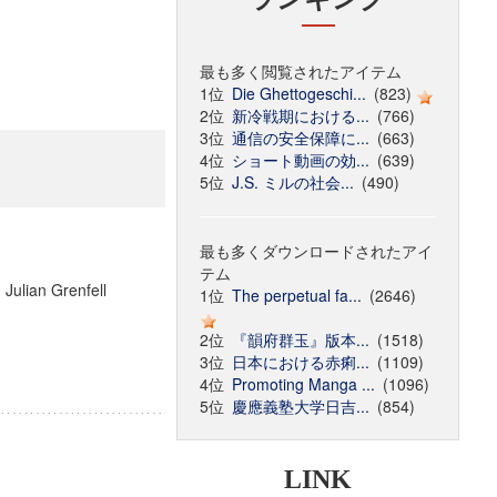
最も多く閲覧されたアイテム
1位
Die Ghettogeschi...
(823)
2位
新冷戦期における...
(766)
3位
通信の安全保障に...
(663)
4位
ショート動画の効...
(639)
5位
J.S. ミルの社会...
(490)
最も多くダウンロードされたアイ
テム
 Julian Grenfell
1位
The perpetual fa...
(2646)
2位
『韻府群玉』版本...
(1518)
3位
日本における赤痢...
(1109)
4位
Promoting Manga ...
(1096)
5位
慶應義塾大学日吉...
(854)
LINK