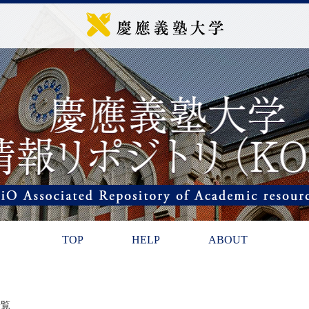
TOP
HELP
ABOUT
一覧