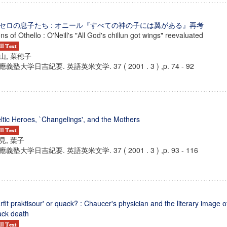
セロの息子たち : オニール『すべての神の子には翼がある』再考
ns of Othello : O'Neill's "All God's chillun got wings" reevaluated
山, 菜穂子
應義塾大学日吉紀要. 英語英米文学. 37 ( 2001 . 3 ) ,p. 74 - 92
ltic Heroes, `Changelings', and the Mothers
見, 葉子
應義塾大学日吉紀要. 英語英米文学. 37 ( 2001 . 3 ) ,p. 93 - 116
ンス教育研究センター
端的教育研究拠点
のサイエンス」
rfit praktisour' or quack? : Chaucer's physician and the literary image o
ack death