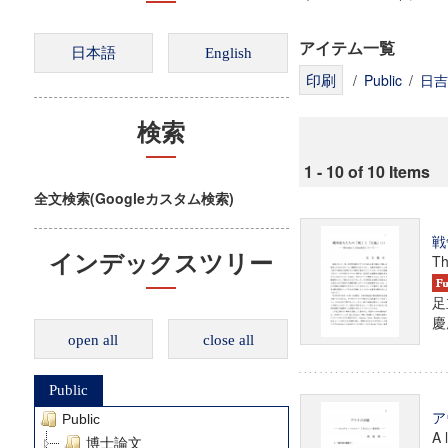
アイテム一覧
/
Public
/
日吉
検索
1 - 10 of 10 Items
全文検索(Googleカスタム検索)
戦
インデックスツリー
Th
足
慶
open all
close all
Public
ア
Public
A 
博士論文