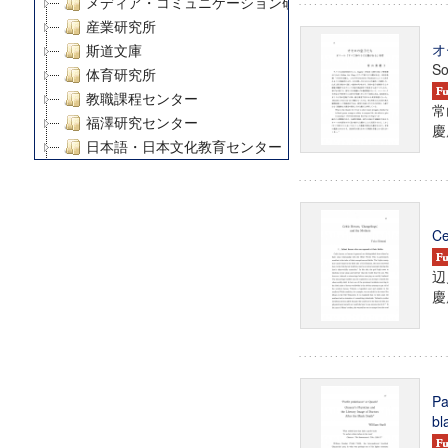
メディア・コミュニケーション研究所
産業研究所
オ
斯道文庫
So
体育研究所
教職課程センター
常
福澤研究センター
慶
日本語・日本文化教育センター
アート・センター
外国語教育研究センター
デジタルメディア・コンテンツ統合研究センター
Ce
グローバルリサーチインスティテュート
塾内助成報告書
辺
科学研究費補助金研究成果報告書
慶
21世紀COEプログラム
慶應義塾大学グローバルCOEプログラム市民社会ガバナ
慶應義塾大学グローバルCOEプログラム論理と感性の先
博士課程教育リーディングプログラム「超成熟社会発展
Pa
学術雑誌掲載論文等(8)
bl
その他