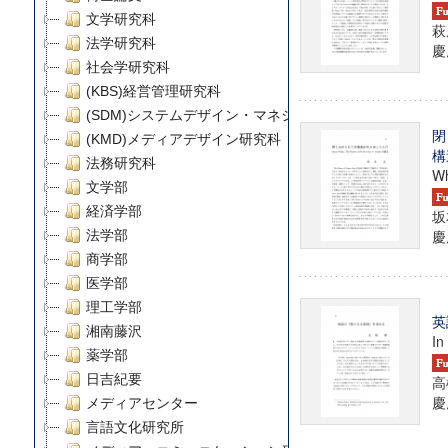
文学研究科
萩
法学研究科
慶
社会学研究科
(KBS)経営管理研究科
(SDM)システムデザイン・マネジメント研究科
閉
(KMD)メディアデザイン研究科
構
法務研究科
Wh
文学部
経済学部
坂
慶
法学部
商学部
医学部
理工学部
英
湘南藤沢
In
薬学部
日吉紀要
高
慶
メディアセンター
言語文化研究所