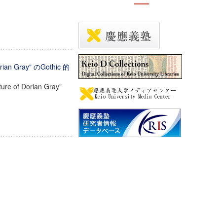
n Gray" のGothic 的
ture of Dorian Gray"