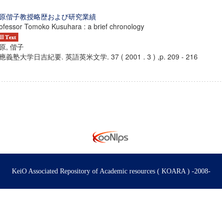
原偕子教授略歴および研究業績
ofessor Tomoko Kusuhara : a brief chronology
原, 偕子
應義塾大学日吉紀要. 英語英米文学. 37 ( 2001 . 3 ) ,p. 209 - 216
KeiO Associated Repository of Academic resources ( KOARA ) -2008-