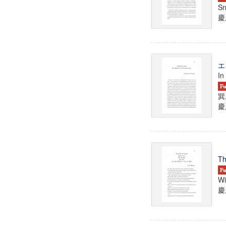
Sn
慶
エ
In
巽
慶
Th
Wi
慶