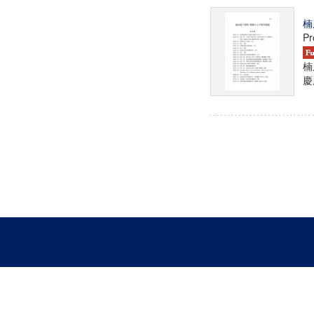
楠
Pr
楠
慶