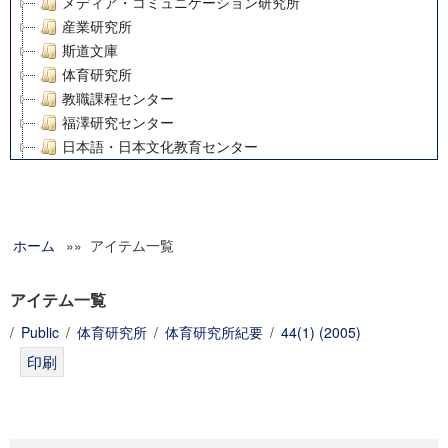
メディア・コミュニケーション研究所
産業研究所
斯道文庫
体育研究所
教職課程センター
福澤研究センター
日本語・日本文化教育センター
アート・センター
外国語教育研究センター
デジタルメディア・コンテンツ統合研究センター
ホーム
»» アイテム一覧
グローバルリサーチインスティテュート
塾内助成報告書
科学研究費補助金研究成果報告書
アイテム一覧
21世紀COEプログラム
/
Public
/
体育研究所
/
体育研究所紀要
/
44(1) (2005)
慶應義塾大学グローバルCOEプログラム市民社会ガバナンス
慶應義塾大学グローバルCOEプログラム論理と感性の先端的
博士課程教育リーディングプログラム「超成熟社会発展のサ
学術雑誌掲載論文等(8)
その他