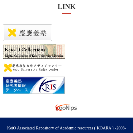
LINK
KeiO Associated Repository of Academic resources ( KOARA ) -2008-