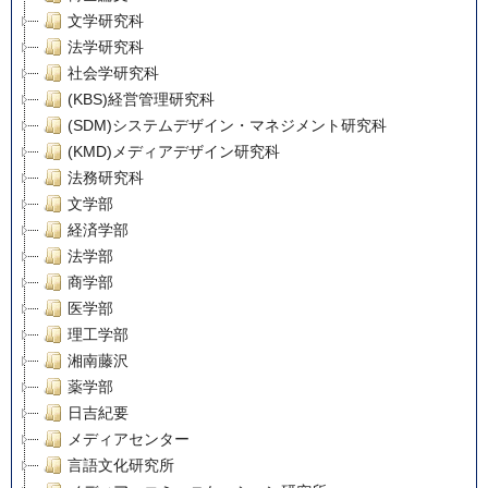
文学研究科
法学研究科
社会学研究科
(KBS)経営管理研究科
(SDM)システムデザイン・マネジメント研究科
(KMD)メディアデザイン研究科
法務研究科
文学部
経済学部
法学部
商学部
医学部
理工学部
湘南藤沢
薬学部
日吉紀要
メディアセンター
言語文化研究所