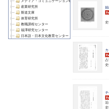
メディア・コミュニケーション研究所
産業研究所
始
斯道文庫
体育研究所
史学
教職課程センター
福澤研究センター
日本語・日本文化教育センター
アート・センター
外国語教育研究センター
カ
デジタルメディア・コンテンツ統合研究センター
グローバルリサーチインスティテュート
占
史学
塾内助成報告書
科学研究費補助金研究成果報告書
21世紀COEプログラム
慶應義塾大学グローバルCOEプログラム市民社会ガバナ
慶應義塾大学グローバルCOEプログラム論理と感性の先
チ
博士課程教育リーディングプログラム「超成熟社会発展
学術雑誌掲載論文等(8)
近
その他
史学