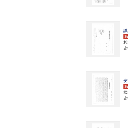
讖
杉
史学
安
松
史学