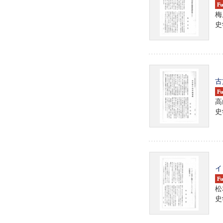
梅
史学
古
高
史学
イ
松
史学