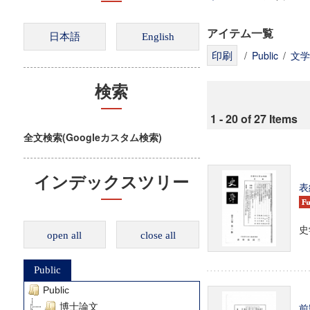
アイテム一覧
/
Public
/
文学
検索
1 - 20 of 27 Items
全文検索(Googleカスタム検索)
インデックスツリー
表
史学
open all
close all
Public
Public
博士論文
前