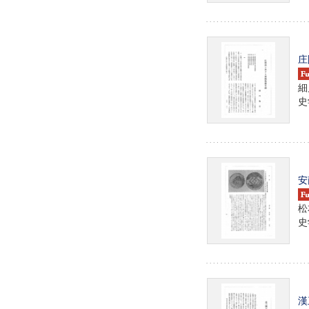
庄
細
史学
安
松
史学
漢