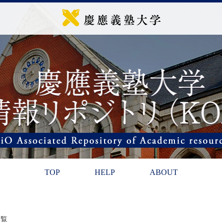
TOP
HELP
ABOUT
一覧