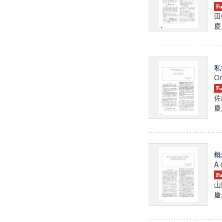
田
慶
私
On
佐
慶
概
A 
山
慶