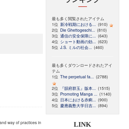
最も多く閲覧されたアイテム
1位
新冷戦期における...
(910)
2位
Die Ghettogeschi...
(810)
3位
通信の安全保障に...
(643)
4位
ショート動画の効...
(623)
5位
J.S. ミルの社会...
(460)
最も多くダウンロードされたアイ
テム
1位
The perpetual fa...
(2788)
2位
『韻府群玉』版本...
(1515)
3位
Promoting Manga ...
(1140)
4位
日本における赤痢...
(900)
5位
慶應義塾大学日吉...
(894)
 and way of practices in
LINK