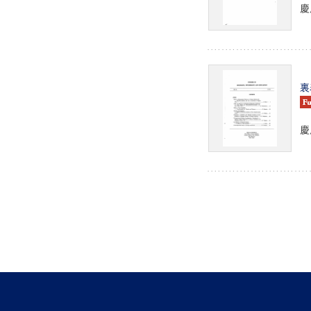
慶
裏
慶