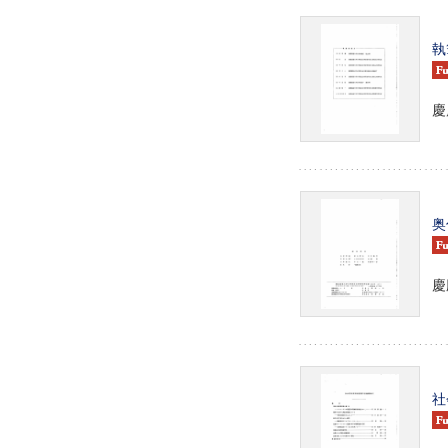
執
慶
奥
慶
社