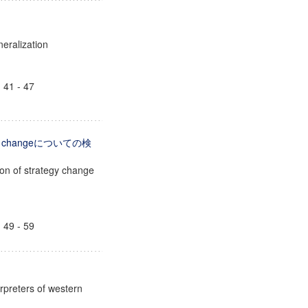
neralization
1 - 47
gy changeについての検
ion of strategy change
9 - 59
rpreters of western