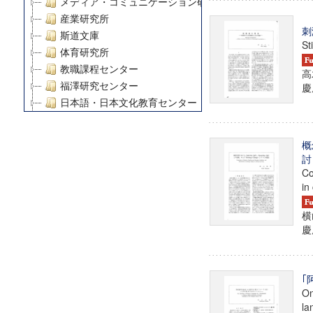
メディア・コミュニケーション研究所
産業研究所
刺
斯道文庫
St
体育研究所
教職課程センター
高
福澤研究センター
慶
日本語・日本文化教育センター
アート・センター
外国語教育研究センター
概
デジタルメディア・コンテンツ統合研究センター
討
グローバルリサーチインスティテュート
Co
in
塾内助成報告書
科学研究費補助金研究成果報告書
横
21世紀COEプログラム
慶
慶應義塾大学グローバルCOEプログラム市民社会ガバナ
慶應義塾大学グローバルCOEプログラム論理と感性の先
博士課程教育リーディングプログラム「超成熟社会発展
｢
学術雑誌掲載論文等(8)
On
その他
la