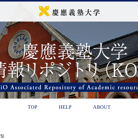
TOP
HELP
ABOUT
一覧