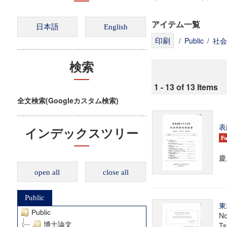
アイテム一覧
/
Public
/
社会
検索
1 - 13 of 13 Items
全文検索(Googleカスタム検索)
表
インデックスツリー
慶
open all
close all
Public
東
Public
No
博士論文
Ts