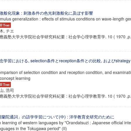
激般化現象 : 刺激条件の色光刺激般化に及ぼす影響
imulus generalization : effects of stimulus conditions on wave-length ge
木, チエ
應義塾大学大学院社会学研究科紀要 : 社会学心理学教育学. 10 ( 1970 ,p. 4
念学習における, selection条件とreception条件との比較, およびstrate
mparison of selection condition and reception condition, and examinat
 concept learning
山, 浩司
應義塾大学大学院社会学研究科紀要 : 社会学心理学教育学. 10 ( 1970 ,p. 4
ンス教育研究センター
端的教育研究拠点
のサイエンス」
阿蘭陀通詞」の語学学習について(中) : 洋学教育史研究のために
 learning of western languages by "Orandatsuzi : Japanese official inte
nguages in the Tokugawa period" (II)