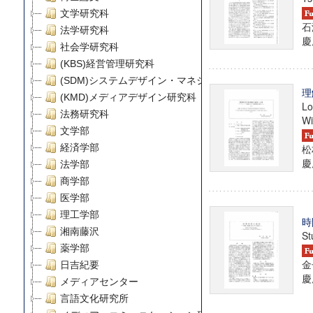
文学研究科
石
法学研究科
慶
社会学研究科
(KBS)経営管理研究科
(SDM)システムデザイン・マネジメント研究科
理
(KMD)メディアデザイン研究科
Lo
法務研究科
Wi
文学部
経済学部
松
慶
法学部
商学部
医学部
理工学部
時
湘南藤沢
St
薬学部
金
日吉紀要
慶
メディアセンター
言語文化研究所