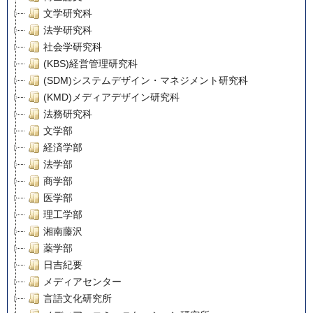
文学研究科
法学研究科
社会学研究科
(KBS)経営管理研究科
(SDM)システムデザイン・マネジメント研究科
(KMD)メディアデザイン研究科
法務研究科
文学部
経済学部
法学部
商学部
医学部
理工学部
湘南藤沢
薬学部
日吉紀要
メディアセンター
言語文化研究所