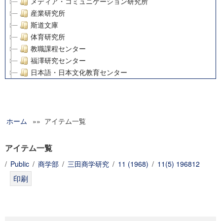
メディア・コミュニケーション研究所
産業研究所
斯道文庫
体育研究所
教職課程センター
福澤研究センター
日本語・日本文化教育センター
アート・センター
外国語教育研究センター
デジタルメディア・コンテンツ統合研究センター
ホーム
»» アイテム一覧
グローバルリサーチインスティテュート
塾内助成報告書
科学研究費補助金研究成果報告書
アイテム一覧
21世紀COEプログラム
/
Public
/
商学部
/
三田商学研究
/
11 (1968)
/
11(5) 196812
慶應義塾大学グローバルCOEプログラム市民社会ガバナンス
慶應義塾大学グローバルCOEプログラム論理と感性の先端的
博士課程教育リーディングプログラム「超成熟社会発展のサ
学術雑誌掲載論文等(8)
その他