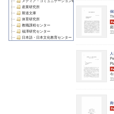
メディア・コミュニケーション研究所
産業研究所
保
斯道文庫
Th
体育研究所
教職課程センター
庭
福澤研究センター
三田
日本語・日本文化教育センター
アート・センター
外国語教育研究センター
人
デジタルメディア・コンテンツ統合研究センター
Pe
グローバルリサーチインスティテュート
Pl
塾内助成報告書
今
科学研究費補助金研究成果報告書
三田
21世紀COEプログラム
慶應義塾大学グローバルCOEプログラム市民社会ガバナ
慶應義塾大学グローバルCOEプログラム論理と感性の先
博士課程教育リーディングプログラム「超成熟社会発展
商
学術雑誌掲載論文等(8)
その他