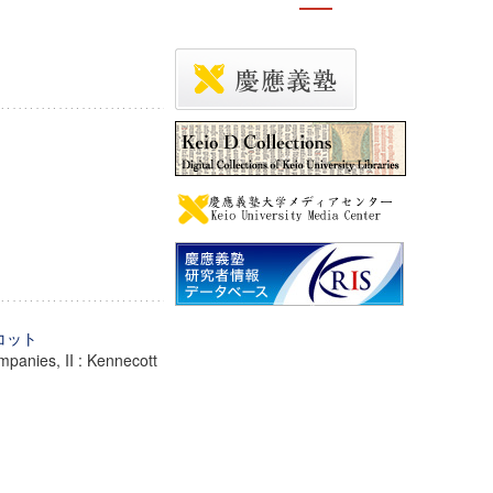
コット
panies, II : Kennecott