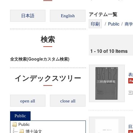
アイテム一覧
/
Public
/
商学
検索
1 - 10 of 10 Items
全文検索(Googleカスタム検索)
表
インデックスツリー
三田
open all
close all
Public
Public
目
博士論文