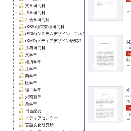
文学研究科
三田
法学研究科
社会学研究科
(KBS)経営管理研究科
(SDM)システムデザイン・マネジメント研究科
(KMD)メディアデザイン研究科
財
th
法務研究科
文学部
鈴
経済学部
三田
法学部
商学部
医学部
米
理工学部
co
湘南藤沢
Co
薬学部
日吉紀要
白
メディアセンター
三田
言語文化研究所