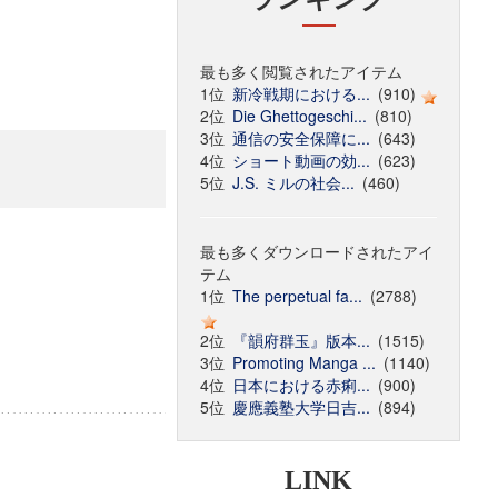
最も多く閲覧されたアイテム
1位
新冷戦期における...
(910)
2位
Die Ghettogeschi...
(810)
3位
通信の安全保障に...
(643)
4位
ショート動画の効...
(623)
5位
J.S. ミルの社会...
(460)
最も多くダウンロードされたアイ
テム
1位
The perpetual fa...
(2788)
2位
『韻府群玉』版本...
(1515)
3位
Promoting Manga ...
(1140)
4位
日本における赤痢...
(900)
5位
慶應義塾大学日吉...
(894)
LINK