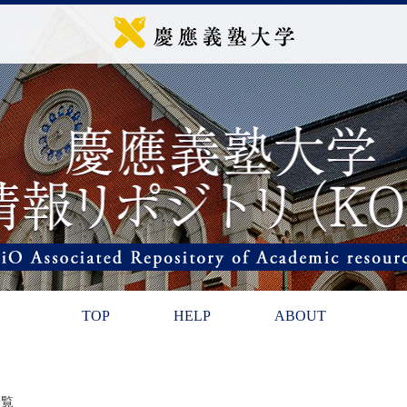
TOP
HELP
ABOUT
一覧