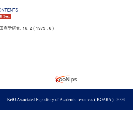
ONTENTS
商学研究. 16, 2 ( 1973 . 6 )
KeiO Associated Repository of Academic resources ( KOARA ) -2008-