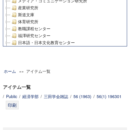
メディア・コミュニケーション研究所
産業研究所
斯道文庫
体育研究所
教職課程センター
福澤研究センター
日本語・日本文化教育センター
アート・センター
外国語教育研究センター
デジタルメディア・コンテンツ統合研究センター
ホーム
»» アイテム一覧
グローバルリサーチインスティテュート
塾内助成報告書
科学研究費補助金研究成果報告書
アイテム一覧
21世紀COEプログラム
/
Public
/
経済学部
/
三田学会雑誌
/
56 (1963)
/
56(1) 196301
慶應義塾大学グローバルCOEプログラム市民社会ガバナンス
慶應義塾大学グローバルCOEプログラム論理と感性の先端的
博士課程教育リーディングプログラム「超成熟社会発展のサ
学術雑誌掲載論文等(8)
その他