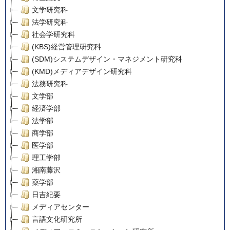
文学研究科
法学研究科
社会学研究科
(KBS)経営管理研究科
(SDM)システムデザイン・マネジメント研究科
(KMD)メディアデザイン研究科
法務研究科
文学部
経済学部
法学部
商学部
医学部
理工学部
湘南藤沢
薬学部
日吉紀要
メディアセンター
言語文化研究所