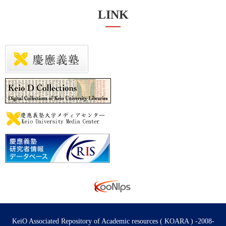
LINK
KeiO Associated Repository of Academic resources ( KOARA ) -2008-