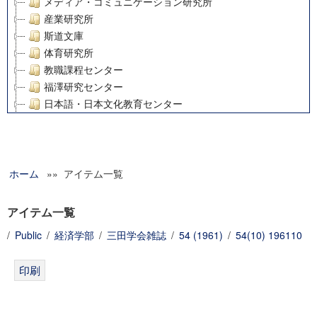
メディア・コミュニケーション研究所
産業研究所
斯道文庫
体育研究所
教職課程センター
福澤研究センター
日本語・日本文化教育センター
アート・センター
外国語教育研究センター
デジタルメディア・コンテンツ統合研究センター
ホーム
»» アイテム一覧
グローバルリサーチインスティテュート
塾内助成報告書
科学研究費補助金研究成果報告書
アイテム一覧
21世紀COEプログラム
/
Public
/
経済学部
/
三田学会雑誌
/
54 (1961)
/
54(10) 196110
慶應義塾大学グローバルCOEプログラム市民社会ガバナンス
慶應義塾大学グローバルCOEプログラム論理と感性の先端的
博士課程教育リーディングプログラム「超成熟社会発展のサ
学術雑誌掲載論文等(8)
その他