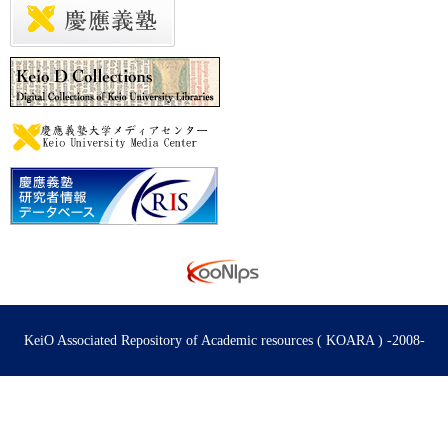
KeiO Associated Repository of Academic resources ( KOARA ) -2008-