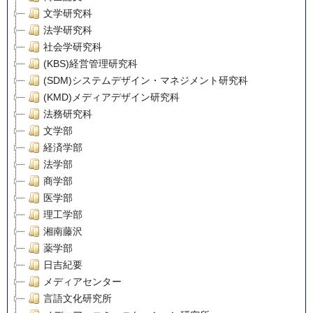
文学研究科
法学研究科
社会学研究科
(KBS)経営管理研究科
(SDM)システムデザイン・マネジメント研究科
(KMD)メディアデザイン研究科
法務研究科
文学部
経済学部
法学部
商学部
医学部
理工学部
湘南藤沢
薬学部
日吉紀要
メディアセンター
言語文化研究所