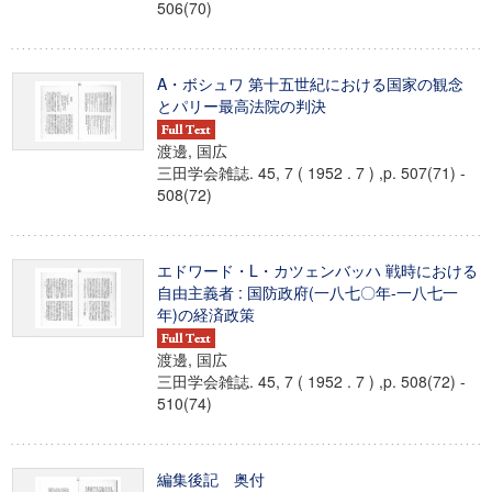
506(70)
A・ボシュワ 第十五世紀における国家の観念
とパリー最高法院の判決
渡邊, 国広
三田学会雑誌. 45, 7 ( 1952 . 7 ) ,p. 507(71) -
508(72)
エドワード・L・カツェンバッハ 戦時における
自由主義者 : 国防政府(一八七〇年-一八七一
年)の経済政策
渡邊, 国広
三田学会雑誌. 45, 7 ( 1952 . 7 ) ,p. 508(72) -
510(74)
編集後記 奥付