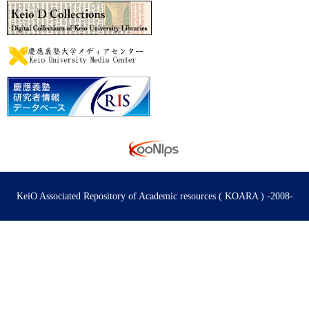
KeiO Associated Repository of Academic resources ( KOARA ) -2008-