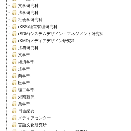
文学研究科
法学研究科
社会学研究科
(KBS)経営管理研究科
(SDM)システムデザイン・マネジメント研究科
(KMD)メディアデザイン研究科
法務研究科
文学部
経済学部
法学部
商学部
医学部
理工学部
湘南藤沢
薬学部
日吉紀要
メディアセンター
言語文化研究所