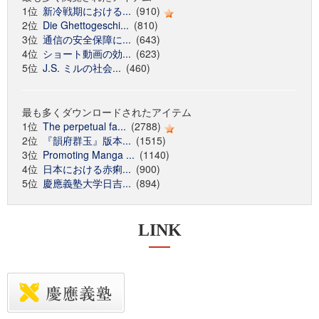
1位
新冷戦期における...
(910)
2位
Die Ghettogeschi...
(810)
3位
通信の安全保障に...
(643)
4位
ショート動画の効...
(623)
5位
J.S. ミルの社会...
(460)
最も多くダウンロードされたアイテム
1位
The perpetual fa...
(2788)
2位
『韻府群玉』版本...
(1515)
3位
Promoting Manga ...
(1140)
4位
日本における赤痢...
(900)
5位
慶應義塾大学日吉...
(894)
LINK