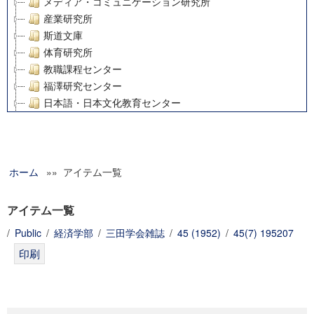
メディア・コミュニケーション研究所
産業研究所
斯道文庫
体育研究所
教職課程センター
福澤研究センター
日本語・日本文化教育センター
アート・センター
外国語教育研究センター
デジタルメディア・コンテンツ統合研究センター
ホーム
»» アイテム一覧
グローバルリサーチインスティテュート
塾内助成報告書
科学研究費補助金研究成果報告書
アイテム一覧
21世紀COEプログラム
/
Public
/
経済学部
/
三田学会雑誌
/
45 (1952)
/
45(7) 195207
慶應義塾大学グローバルCOEプログラム市民社会ガバナンス
慶應義塾大学グローバルCOEプログラム論理と感性の先端的
博士課程教育リーディングプログラム「超成熟社会発展のサ
学術雑誌掲載論文等(8)
その他