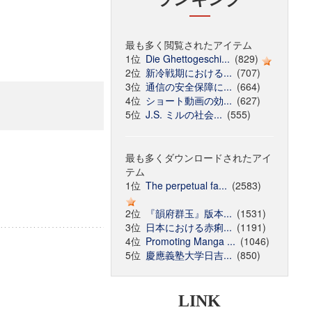
最も多く閲覧されたアイテム
1位
Die Ghettogeschi...
(829)
2位
新冷戦期における...
(707)
3位
通信の安全保障に...
(664)
4位
ショート動画の効...
(627)
5位
J.S. ミルの社会...
(555)
最も多くダウンロードされたアイ
テム
1位
The perpetual fa...
(2583)
2位
『韻府群玉』版本...
(1531)
3位
日本における赤痢...
(1191)
4位
Promoting Manga ...
(1046)
5位
慶應義塾大学日吉...
(850)
LINK