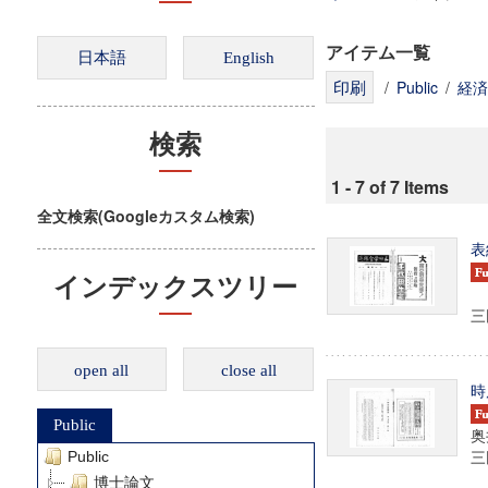
アイテム一覧
/
Public
/
経済
検索
1 - 7 of 7 Items
全文検索(Googleカスタム検索)
表
インデックスツリー
三田
open all
close all
時
Public
奥
三田
Public
博士論文