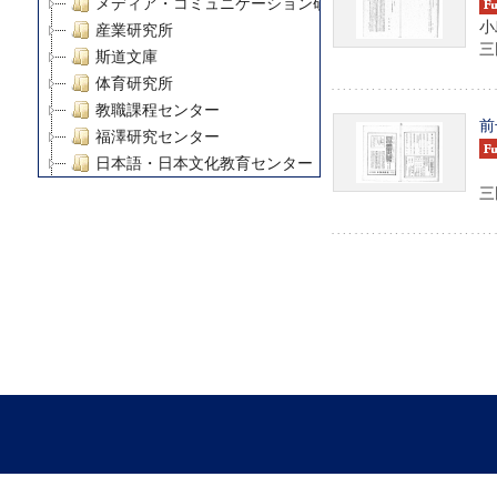
メディア・コミュニケーション研究所
小
産業研究所
三田
斯道文庫
体育研究所
教職課程センター
前
福澤研究センター
日本語・日本文化教育センター
アート・センター
三田
外国語教育研究センター
デジタルメディア・コンテンツ統合研究センター
グローバルリサーチインスティテュート
塾内助成報告書
科学研究費補助金研究成果報告書
21世紀COEプログラム
慶應義塾大学グローバルCOEプログラム市民社会ガバナ
慶應義塾大学グローバルCOEプログラム論理と感性の先
博士課程教育リーディングプログラム「超成熟社会発展
学術雑誌掲載論文等(8)
その他