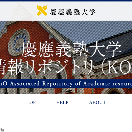
TOP
HELP
ABOUT
一覧