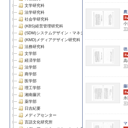
文学研究科
農
法学研究科
社会学研究科
小
(KBS)経営管理研究科
三田
(SDM)システムデザイン・マネジメント研究科
(KMD)メディアデザイン研究科
法務研究科
徳
文学部
高
経済学部
三田
法学部
商学部
医学部
藤
理工学部
湘南藤沢
永
薬学部
三田
日吉紀要
メディアセンター
言語文化研究所
マ