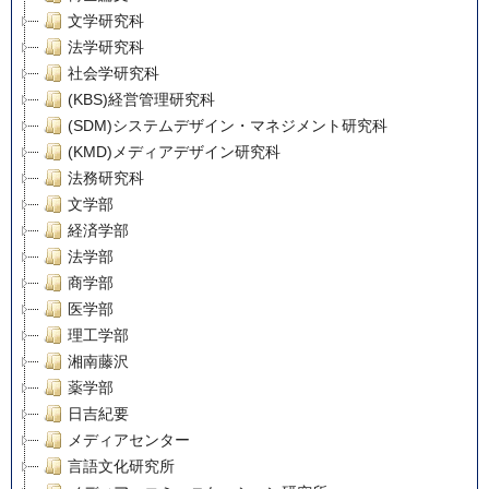
文学研究科
法学研究科
社会学研究科
(KBS)経営管理研究科
(SDM)システムデザイン・マネジメント研究科
(KMD)メディアデザイン研究科
法務研究科
文学部
経済学部
法学部
商学部
医学部
理工学部
湘南藤沢
薬学部
日吉紀要
メディアセンター
言語文化研究所