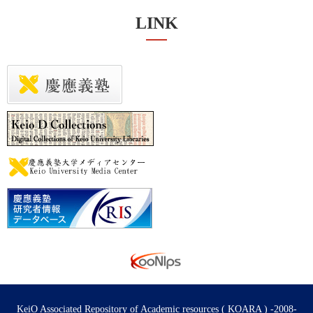
LINK
KeiO Associated Repository of Academic resources ( KOARA ) -2008-