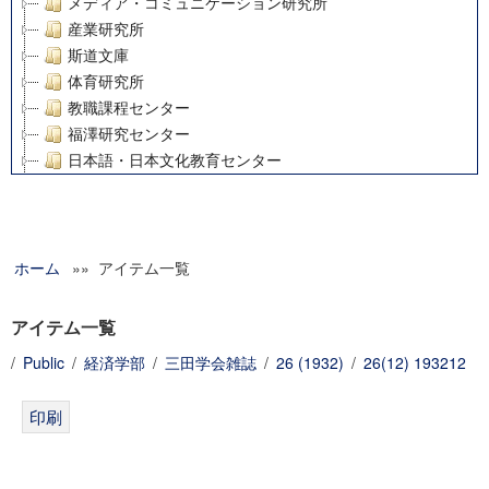
メディア・コミュニケーション研究所
産業研究所
斯道文庫
体育研究所
教職課程センター
福澤研究センター
日本語・日本文化教育センター
アート・センター
外国語教育研究センター
デジタルメディア・コンテンツ統合研究センター
ホーム
»» アイテム一覧
グローバルリサーチインスティテュート
塾内助成報告書
科学研究費補助金研究成果報告書
アイテム一覧
21世紀COEプログラム
/
Public
/
経済学部
/
三田学会雑誌
/
26 (1932)
/
26(12) 193212
慶應義塾大学グローバルCOEプログラム市民社会ガバナンス
慶應義塾大学グローバルCOEプログラム論理と感性の先端的
博士課程教育リーディングプログラム「超成熟社会発展のサ
学術雑誌掲載論文等(8)
その他