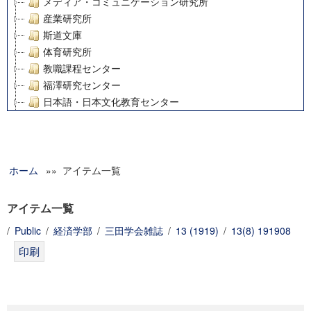
メディア・コミュニケーション研究所
産業研究所
斯道文庫
体育研究所
教職課程センター
福澤研究センター
日本語・日本文化教育センター
アート・センター
外国語教育研究センター
デジタルメディア・コンテンツ統合研究センター
ホーム
»» アイテム一覧
グローバルリサーチインスティテュート
塾内助成報告書
科学研究費補助金研究成果報告書
アイテム一覧
21世紀COEプログラム
/
Public
/
経済学部
/
三田学会雑誌
/
13 (1919)
/
13(8) 191908
慶應義塾大学グローバルCOEプログラム市民社会ガバナンス
慶應義塾大学グローバルCOEプログラム論理と感性の先端的
博士課程教育リーディングプログラム「超成熟社会発展のサ
学術雑誌掲載論文等(8)
その他