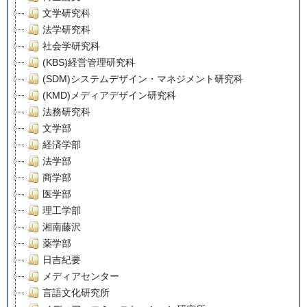
文学研究科
法学研究科
社会学研究科
(KBS)経営管理研究科
(SDM)システムデザイン・マネジメント研究科
(KMD)メディアデザイン研究科
法務研究科
文学部
経済学部
法学部
商学部
医学部
理工学部
湘南藤沢
薬学部
日吉紀要
メディアセンター
言語文化研究所