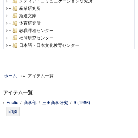
メディア・コミュニケーション研究所
産業研究所
斯道文庫
体育研究所
教職課程センター
福澤研究センター
日本語・日本文化教育センター
アート・センター
外国語教育研究センター
デジタルメディア・コンテンツ統合研究センター
ホーム
»» アイテム一覧
グローバルリサーチインスティテュート
塾内助成報告書
科学研究費補助金研究成果報告書
アイテム一覧
21世紀COEプログラム
/
Public
/
商学部
/
三田商学研究
/
9 (1966)
慶應義塾大学グローバルCOEプログラム市民社会ガバナンス
慶應義塾大学グローバルCOEプログラム論理と感性の先端的
博士課程教育リーディングプログラム「超成熟社会発展のサ
学術雑誌掲載論文等(8)
その他