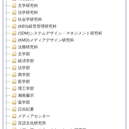
文学研究科
法学研究科
社会学研究科
(KBS)経営管理研究科
(SDM)システムデザイン・マネジメント研究科
(KMD)メディアデザイン研究科
法務研究科
文学部
経済学部
法学部
商学部
医学部
理工学部
湘南藤沢
薬学部
日吉紀要
メディアセンター
言語文化研究所