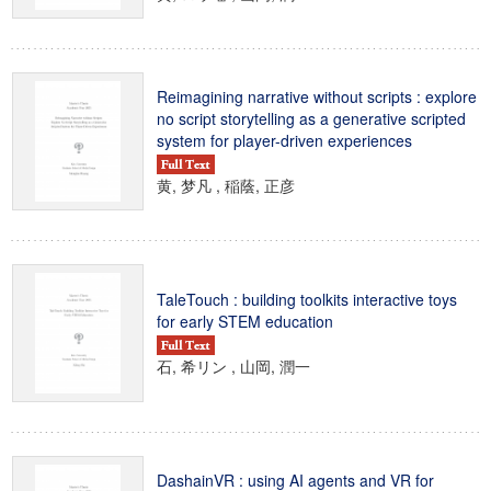
Reimagining narrative without scripts : explore
no script storytelling as a generative scripted
system for player-driven experiences
黄, 梦凡 , 稲蔭, 正彦
TaleTouch : building toolkits interactive toys
for early STEM education
石, 希リン , 山岡, 潤一
DashainVR : using AI agents and VR for