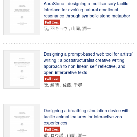
AuraStone : designing a multisensory tactile
interface for evoking natural emotional
resonance through symbolic stone metaphor
阮, 羽キョウ , 山岡, 潤一
Designing a prompt-based web tool for artists’
writing : a poststructuralist creative writing
approach to non-linear, self-reflective, and
open-interpretive texts
阮, 綺晴 , 佐藤, 千尋
Designing a breathing simulation device with
tactile animal features for interactive zoo
experiences
黄, ロウ瑶 , 山岡, 潤一