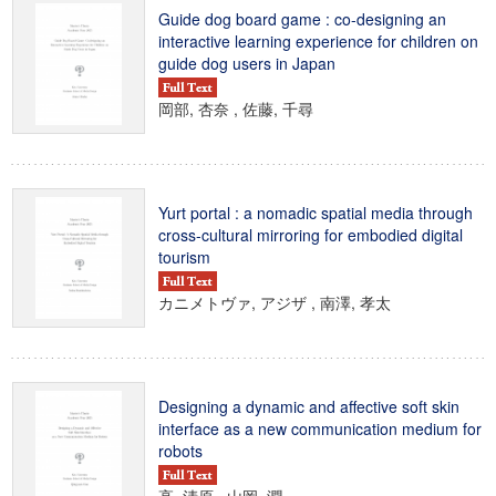
Guide dog board game : co-designing an
interactive learning experience for children on
guide dog users in Japan
岡部, 杏奈 , 佐藤, 千尋
Yurt portal : a nomadic spatial media through
cross-cultural mirroring for embodied digital
tourism
カニメトヴァ, アジザ , 南澤, 孝太
Designing a dynamic and affective soft skin
interface as a new communication medium for
robots