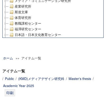
メディア・コミュニケーション研究所
産業研究所
斯道文庫
体育研究所
教職課程センター
福澤研究センター
日本語・日本文化教育センター
アート・センター
外国語教育研究センター
デジタルメディア・コンテンツ統合研究センター
ホーム
»» アイテム一覧
グローバルリサーチインスティテュート
塾内助成報告書
科学研究費補助金研究成果報告書
アイテム一覧
21世紀COEプログラム
/
Public
/
(KMD)メディアデザイン研究科
/
Master's thesis
/
慶應義塾大学グローバルCOEプログラム市民社会ガバナンス
Academic Year 2025
慶應義塾大学グローバルCOEプログラム論理と感性の先端的
博士課程教育リーディングプログラム「超成熟社会発展のサ
学術雑誌掲載論文等(8)
その他