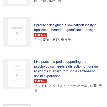
高, 清原 , 山岡, 潤一
Sproute : designing a low-carbon lifestyle
application based on gamification design
キョ, 豪迪 , 石戸, 奈々子
Like peas in a pod : supporting the
psychological needs satisfaction of foreign
residents in Tokyo through a card-based
social experience
クレイトン, クリストファー ポール , 佐藤, 千
尋