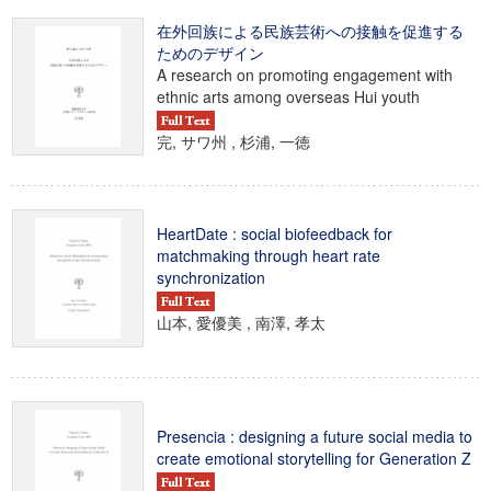
在外回族による民族芸術への接触を促進する
ためのデザイン
A research on promoting engagement with
ethnic arts among overseas Hui youth
完, サワ州 , 杉浦, 一徳
HeartDate : social biofeedback for
matchmaking through heart rate
synchronization
山本, 愛優美 , 南澤, 孝太
Presencia : designing a future social media to
create emotional storytelling for Generation Z