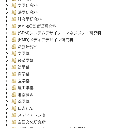
文学研究科
法学研究科
社会学研究科
(KBS)経営管理研究科
(SDM)システムデザイン・マネジメント研究科
(KMD)メディアデザイン研究科
法務研究科
文学部
経済学部
法学部
商学部
医学部
理工学部
湘南藤沢
薬学部
日吉紀要
メディアセンター
言語文化研究所