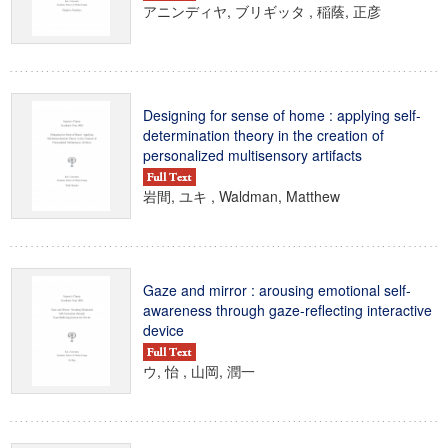
アニンディヤ, ブリギッタ , 稲蔭, 正彦
Designing for sense of home : applying self-
determination theory in the creation of
personalized multisensory artifacts
岩間, ユキ , Waldman, Matthew
Gaze and mirror : arousing emotional self-
awareness through gaze-reflecting interactive
device
ウ, 怡 , 山岡, 潤一