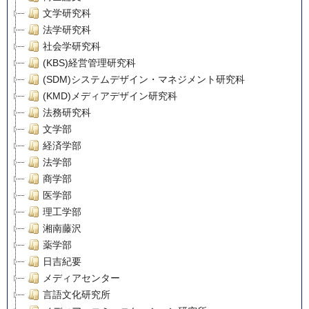
文学研究科
法学研究科
社会学研究科
(KBS)経営管理研究科
(SDM)システムデザイン・マネジメント研究科
(KMD)メディアデザイン研究科
法務研究科
文学部
経済学部
法学部
商学部
医学部
理工学部
湘南藤沢
薬学部
日吉紀要
メディアセンター
言語文化研究所