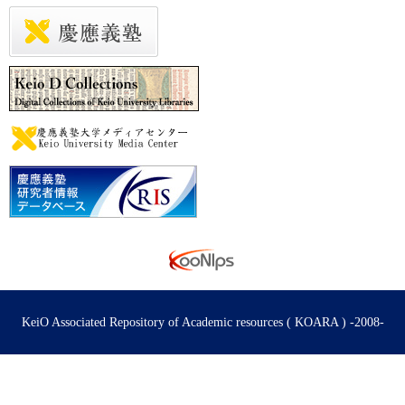
KeiO Associated Repository of Academic resources ( KOARA ) -2008-