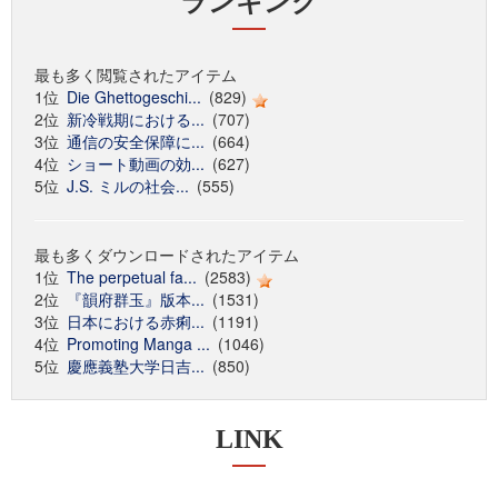
ランキング
最も多く閲覧されたアイテム
1位
Die Ghettogeschi...
(829)
2位
新冷戦期における...
(707)
3位
通信の安全保障に...
(664)
4位
ショート動画の効...
(627)
5位
J.S. ミルの社会...
(555)
最も多くダウンロードされたアイテム
1位
The perpetual fa...
(2583)
2位
『韻府群玉』版本...
(1531)
3位
日本における赤痢...
(1191)
4位
Promoting Manga ...
(1046)
5位
慶應義塾大学日吉...
(850)
LINK