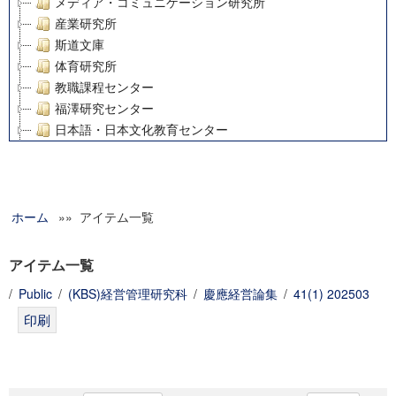
メディア・コミュニケーション研究所
産業研究所
斯道文庫
体育研究所
教職課程センター
福澤研究センター
日本語・日本文化教育センター
アート・センター
外国語教育研究センター
デジタルメディア・コンテンツ統合研究センター
ホーム
»» アイテム一覧
グローバルリサーチインスティテュート
塾内助成報告書
科学研究費補助金研究成果報告書
アイテム一覧
21世紀COEプログラム
/
Public
/
(KBS)経営管理研究科
/
慶應経営論集
/
41(1) 202503
慶應義塾大学グローバルCOEプログラム市民社会ガバナンス
慶應義塾大学グローバルCOEプログラム論理と感性の先端的
博士課程教育リーディングプログラム「超成熟社会発展のサ
学術雑誌掲載論文等(8)
その他