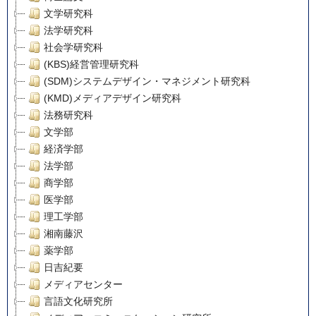
文学研究科
法学研究科
社会学研究科
(KBS)経営管理研究科
(SDM)システムデザイン・マネジメント研究科
(KMD)メディアデザイン研究科
法務研究科
文学部
経済学部
法学部
商学部
医学部
理工学部
湘南藤沢
薬学部
日吉紀要
メディアセンター
言語文化研究所