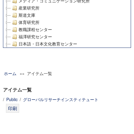
メディア・コミュニケーション研究所
産業研究所
斯道文庫
体育研究所
教職課程センター
福澤研究センター
日本語・日本文化教育センター
アート・センター
外国語教育研究センター
デジタルメディア・コンテンツ統合研究センター
ホーム
»» アイテム一覧
グローバルリサーチインスティテュート
塾内助成報告書
科学研究費補助金研究成果報告書
アイテム一覧
21世紀COEプログラム
/
Public
/
グローバルリサーチインスティテュート
慶應義塾大学グローバルCOEプログラム市民社会ガバナンス
慶應義塾大学グローバルCOEプログラム論理と感性の先端的
博士課程教育リーディングプログラム「超成熟社会発展のサ
学術雑誌掲載論文等(8)
その他