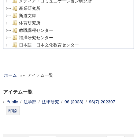
メディア・コミュニケーション研究所
産業研究所
斯道文庫
体育研究所
教職課程センター
福澤研究センター
日本語・日本文化教育センター
アート・センター
外国語教育研究センター
デジタルメディア・コンテンツ統合研究センター
ホーム
»» アイテム一覧
グローバルリサーチインスティテュート
塾内助成報告書
科学研究費補助金研究成果報告書
アイテム一覧
21世紀COEプログラム
/
Public
/
法学部
/
法學研究
/
96 (2023)
/
96(7) 202307
慶應義塾大学グローバルCOEプログラム市民社会ガバナンス
慶應義塾大学グローバルCOEプログラム論理と感性の先端的
博士課程教育リーディングプログラム「超成熟社会発展のサ
学術雑誌掲載論文等(8)
その他