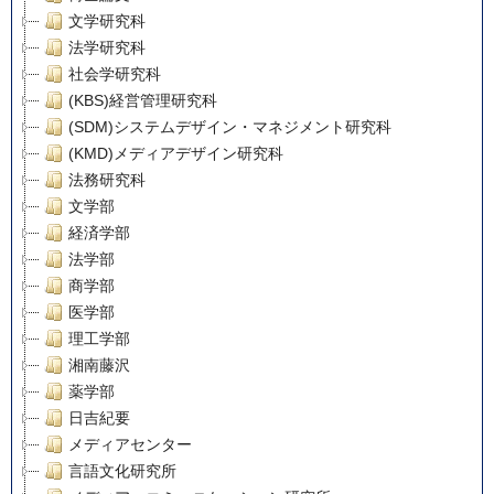
文学研究科
法学研究科
社会学研究科
(KBS)経営管理研究科
(SDM)システムデザイン・マネジメント研究科
(KMD)メディアデザイン研究科
法務研究科
文学部
経済学部
法学部
商学部
医学部
理工学部
湘南藤沢
薬学部
日吉紀要
メディアセンター
言語文化研究所