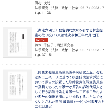
田村, 次朗
法學研究 : 法律・政治・社会. 96, 7 ( 2023 . 7
) ,p. 1 - 36
〔商法六四〇〕勧告的な意味を有する株主提
案の取り扱い (京都地決令和三年六月七日)
鈴木, 千佳子 , 商法研究会
法學研究 : 法律・政治・社会. 96, 7 ( 2023 . 7
) ,p. 37 - 51
〔民集未登載最高裁民訴事例研究五五〕会社
法四二三条一項に基づく損害賠償請求訴訟に
おいて原告の設置した取締役責任調査委員会
の委員であった弁護士が原告の訴訟代理人と
して行う訴訟行為を弁護士法二五条二号およ
び四号の類推適用により排除することはでき
ないとされた事例 最高裁 (一小) 令和四年六月
二七日決定