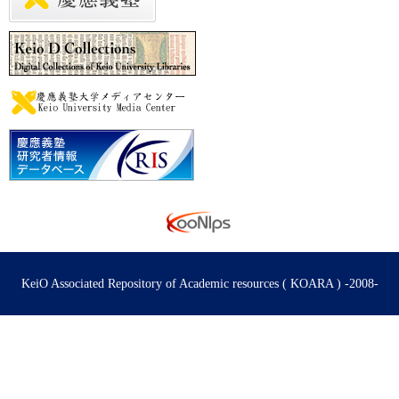
KeiO Associated Repository of Academic resources ( KOARA ) -2008-