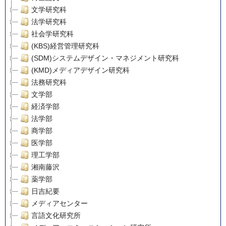
文学研究科
法学研究科
社会学研究科
(KBS)経営管理研究科
(SDM)システムデザイン・マネジメント研究科
(KMD)メディアデザイン研究科
法務研究科
文学部
経済学部
法学部
商学部
医学部
理工学部
湘南藤沢
薬学部
日吉紀要
メディアセンター
言語文化研究所