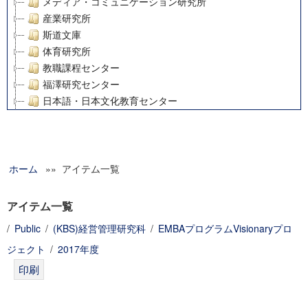
メディア・コミュニケーション研究所
産業研究所
斯道文庫
体育研究所
教職課程センター
福澤研究センター
日本語・日本文化教育センター
アート・センター
外国語教育研究センター
デジタルメディア・コンテンツ統合研究センター
ホーム
»» アイテム一覧
グローバルリサーチインスティテュート
塾内助成報告書
科学研究費補助金研究成果報告書
アイテム一覧
21世紀COEプログラム
/
Public
/
(KBS)経営管理研究科
/
EMBAプログラムVisionaryプロ
慶應義塾大学グローバルCOEプログラム市民社会ガバナンス
ジェクト
/
2017年度
慶應義塾大学グローバルCOEプログラム論理と感性の先端的
博士課程教育リーディングプログラム「超成熟社会発展のサ
学術雑誌掲載論文等(8)
その他