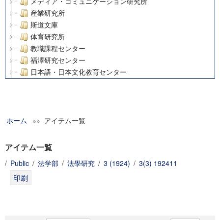
メディア・コミュニケーション研究所
産業研究所
斯道文庫
体育研究所
教職課程センター
福澤研究センター
日本語・日本文化教育センター
アート・センター
外国語教育研究センター
デジタルメディア・コンテンツ統合研究センター
ホーム
»» アイテム一覧
グローバルリサーチインスティテュート
塾内助成報告書
科学研究費補助金研究成果報告書
アイテム一覧
21世紀COEプログラム
/
Public
/
法学部
/
法學研究
/
3 (1924)
/
3(3) 192411
慶應義塾大学グローバルCOEプログラム市民社会ガバナンス
慶應義塾大学グローバルCOEプログラム論理と感性の先端的
博士課程教育リーディングプログラム「超成熟社会発展のサ
学術雑誌掲載論文等(8)
その他