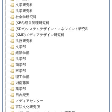
文学研究科
法学研究科
社会学研究科
(KBS)経営管理研究科
(SDM)システムデザイン・マネジメント研究科
(KMD)メディアデザイン研究科
法務研究科
文学部
経済学部
法学部
商学部
医学部
理工学部
湘南藤沢
薬学部
日吉紀要
メディアセンター
言語文化研究所