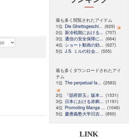
最も多く閲覧されたアイテム
1位
Die Ghettogeschi...
(829)
2位
新冷戦期における...
(707)
3位
通信の安全保障に...
(664)
4位
ショート動画の効...
(627)
5位
J.S. ミルの社会...
(555)
最も多くダウンロードされたアイ
テム
1位
The perpetual fa...
(2583)
2位
『韻府群玉』版本...
(1531)
3位
日本における赤痢...
(1191)
4位
Promoting Manga ...
(1046)
5位
慶應義塾大学日吉...
(850)
LINK