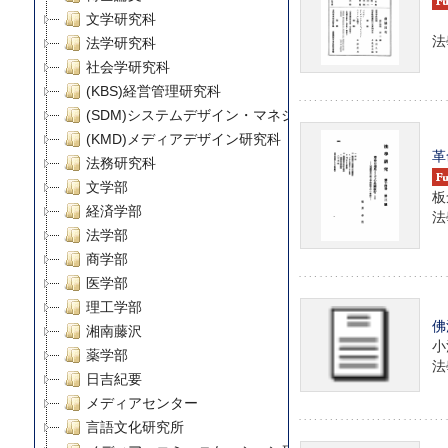
文学研究科
法
法学研究科
社会学研究科
(KBS)経営管理研究科
(SDM)システムデザイン・マネジメント研究科
(KMD)メディアデザイン研究科
革
法務研究科
文学部
板
経済学部
法學
法学部
商学部
医学部
理工学部
佛
湘南藤沢
小
薬学部
法學
日吉紀要
メディアセンター
言語文化研究所