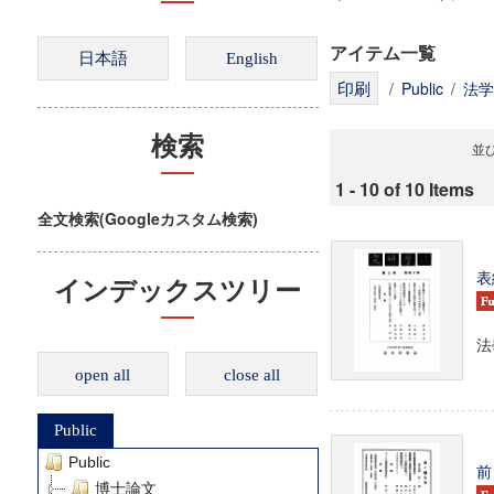
アイテム一覧
/
Public
/
法学
検索
並び
1 - 10 of 10 Items
全文検索(Googleカスタム検索)
表
インデックスツリー
法
open all
close all
Public
Public
前
博士論文