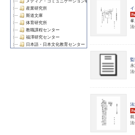
メディア・コミュニケーション研究所
イ
産業研究所
斯道文庫
峯
体育研究所
法學
教職課程センター
福澤研究センター
日本語・日本文化教育センター
アート・センター
監
外国語教育研究センター
永
デジタルメディア・コンテンツ統合研究センター
法學
グローバルリサーチインスティテュート
塾内助成報告書
科学研究費補助金研究成果報告書
21世紀COEプログラム
慶應義塾大学グローバルCOEプログラム市民社会ガバナ
法
慶應義塾大学グローバルCOEプログラム論理と感性の先
前
博士課程教育リーディングプログラム「超成熟社会発展
法學
学術雑誌掲載論文等(8)
その他