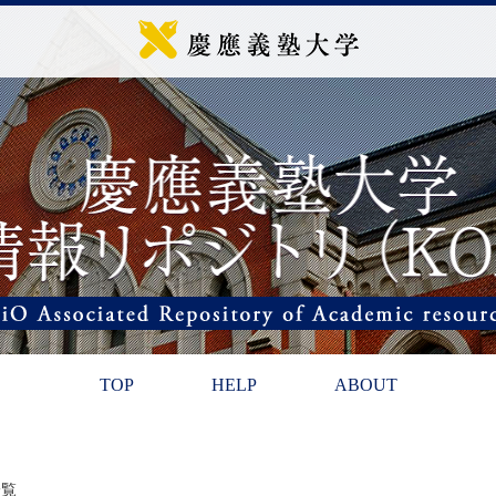
TOP
HELP
ABOUT
一覧