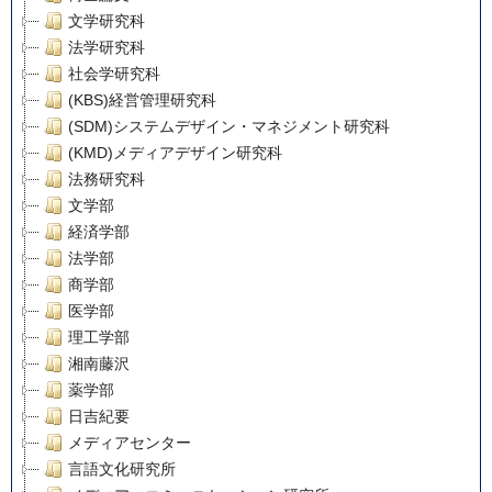
文学研究科
法学研究科
社会学研究科
(KBS)経営管理研究科
(SDM)システムデザイン・マネジメント研究科
(KMD)メディアデザイン研究科
法務研究科
文学部
経済学部
法学部
商学部
医学部
理工学部
湘南藤沢
薬学部
日吉紀要
メディアセンター
言語文化研究所