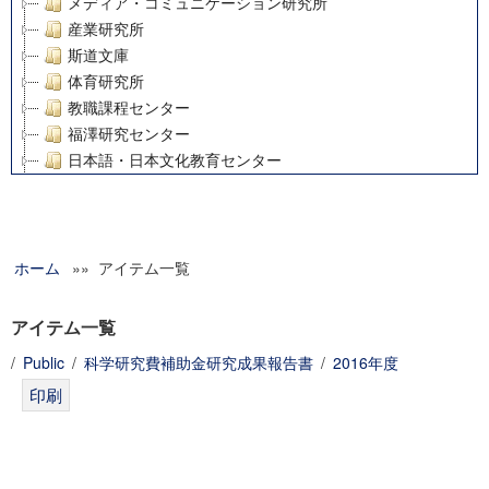
メディア・コミュニケーション研究所
産業研究所
斯道文庫
体育研究所
教職課程センター
福澤研究センター
日本語・日本文化教育センター
アート・センター
外国語教育研究センター
デジタルメディア・コンテンツ統合研究センター
ホーム
»» アイテム一覧
グローバルリサーチインスティテュート
塾内助成報告書
科学研究費補助金研究成果報告書
アイテム一覧
21世紀COEプログラム
/
Public
/
科学研究費補助金研究成果報告書
/
2016年度
慶應義塾大学グローバルCOEプログラム市民社会ガバナンス
慶應義塾大学グローバルCOEプログラム論理と感性の先端的
博士課程教育リーディングプログラム「超成熟社会発展のサ
学術雑誌掲載論文等(8)
その他