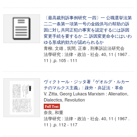
〔最高裁刑訴事例研究 一四〕一 公職選挙法第
二二一条第一項第一号の金銭供与の幇助の訴
因に対し共同正犯の事実を認定するには訴因
変更手続を要するか 二 訴因変更命令にはいわ
ゆる形成的効力が認められるか
青柳, 文雄 , 筑間, 正泰 , 刑事訴訟法研究会
法學研究 : 法律・政治・社会. 40, 11 ( 1967 .
11 ) ,p. 105 - 111
ヴィクトール・ジッタ著『ゲオルグ・ルカー
チのマルクス主義』: 疎外・弁証法・革命
V. Zitta, Georg Lukacs Marxism : Alienation,
Dialectics, Revolution
奈良, 和重
法學研究 : 法律・政治・社会. 40, 11 ( 1967 .
11 ) ,p. 112 - 117