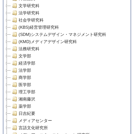
文学研究科
法学研究科
社会学研究科
(KBS)経営管理研究科
(SDM)システムデザイン・マネジメント研究科
(KMD)メディアデザイン研究科
法務研究科
文学部
経済学部
法学部
商学部
医学部
理工学部
湘南藤沢
薬学部
日吉紀要
メディアセンター
言語文化研究所