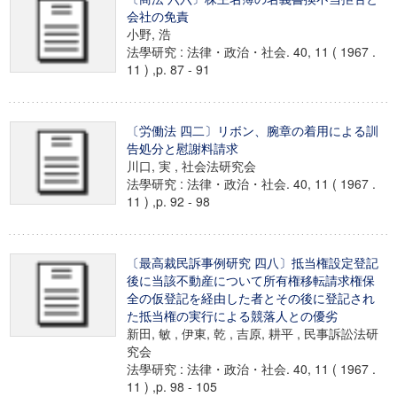
会社の免責
小野, 浩
法學研究 : 法律・政治・社会. 40, 11 ( 1967 .
11 ) ,p. 87 - 91
〔労働法 四二〕リボン、腕章の着用による訓
告処分と慰謝料請求
川口, 実 , 社会法研究会
法學研究 : 法律・政治・社会. 40, 11 ( 1967 .
11 ) ,p. 92 - 98
〔最高裁民訴事例研究 四八〕抵当権設定登記
後に当該不動産について所有権移転請求権保
全の仮登記を経由した者とその後に登記され
た抵当権の実行による競落人との優劣
新田, 敏 , 伊東, 乾 , 吉原, 耕平 , 民事訴訟法研
究会
法學研究 : 法律・政治・社会. 40, 11 ( 1967 .
11 ) ,p. 98 - 105