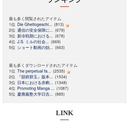
最も多く閲覧されたアイテム
1位
Die Ghettogeschi...
(813)
2位
通信の安全保障に...
(679)
3位
新冷戦期における...
(678)
4位
J.S. ミルの社会...
(669)
5位
ショート動画の効...
(663)
最も多くダウンロードされたアイテム
1位
The perpetual fa...
(2535)
2位
『韻府群玉』版本...
(1534)
3位
日本における赤痢...
(1348)
4位
Promoting Manga ...
(1087)
5位
慶應義塾大学日吉...
(885)
LINK