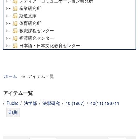
メディア・コミュニケーション研究所
産業研究所
斯道文庫
体育研究所
教職課程センター
福澤研究センター
日本語・日本文化教育センター
アート・センター
外国語教育研究センター
デジタルメディア・コンテンツ統合研究センター
ホーム
»» アイテム一覧
グローバルリサーチインスティテュート
塾内助成報告書
科学研究費補助金研究成果報告書
アイテム一覧
21世紀COEプログラム
/
Public
/
法学部
/
法學研究
/
40 (1967)
/
40(11) 196711
慶應義塾大学グローバルCOEプログラム市民社会ガバナンス
慶應義塾大学グローバルCOEプログラム論理と感性の先端的
博士課程教育リーディングプログラム「超成熟社会発展のサ
学術雑誌掲載論文等(8)
その他