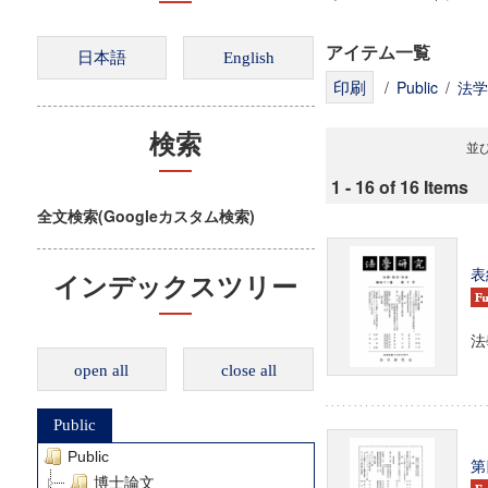
アイテム一覧
/
Public
/
法学
検索
並び
1 - 16 of 16 Items
全文検索(Googleカスタム検索)
表
インデックスツリー
法
open all
close all
Public
Public
第
博士論文