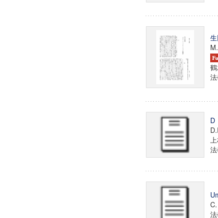
生
M.
鶴
法學
D
D.
上
法學
Um
C.
法學