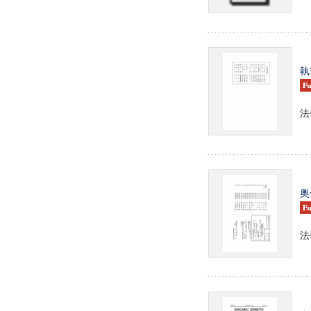
執
法
奥
法