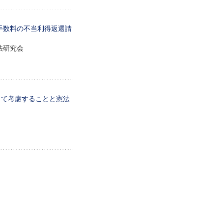
手数料の不当利得返還請
訴訟法研究会
して考慮することと憲法