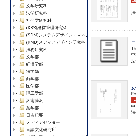
文学研究科
法
法学研究科
社会学研究科
(KBS)経営管理研究科
(SDM)システムデザイン・マネジメント研究科
二
(KMD)メディアデザイン研究科
Th
法務研究科
中
文学部
法學
経済学部
法学部
商学部
医学部
女
Fe
理工学部
湘南藤沢
中
薬学部
法學
日吉紀要
メディアセンター
言語文化研究所