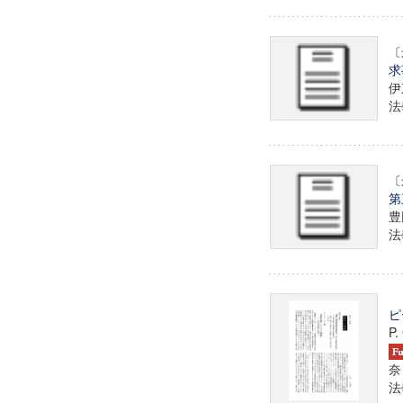
〔
求
伊
法學
〔
第
豊
法學
ピ
P.
奈
法學