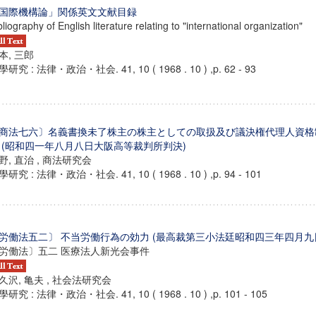
国際機構論」関係英文文献目録
bliography of English literature relating to "international organization"
本, 三郎
研究 : 法律・政治・社会. 41, 10 ( 1968 . 10 ) ,p. 62 - 93
商法七六〕名義書換未了株主の株主としての取扱及び議決権代理人資格
 (昭和四一年八月八日大阪高等裁判所判決)
野, 直治 , 商法研究会
研究 : 法律・政治・社会. 41, 10 ( 1968 . 10 ) ,p. 94 - 101
労働法五二〕 不当労働行為の効力 (最高裁第三小法廷昭和四三年四月九
ンス教育研究センター
労働法〕五二 医療法人新光会事件
端的教育研究拠点
のサイエンス」
久沢, 亀夫 , 社会法研究会
研究 : 法律・政治・社会. 41, 10 ( 1968 . 10 ) ,p. 101 - 105