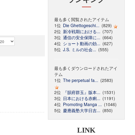
最も多く閲覧されたアイテム
1位
Die Ghettogeschi...
(829)
2位
新冷戦期における...
(707)
3位
通信の安全保障に...
(664)
4位
ショート動画の効...
(627)
5位
J.S. ミルの社会...
(555)
最も多くダウンロードされたアイ
テム
1位
The perpetual fa...
(2583)
2位
『韻府群玉』版本...
(1531)
3位
日本における赤痢...
(1191)
4位
Promoting Manga ...
(1046)
5位
慶應義塾大学日吉...
(850)
LINK