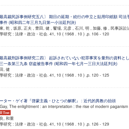
最高裁民訴事例研究五八〕 期日の延期・続行の申立と貼用印紙額 司法
事件 (昭和四二年三月九日第一小法廷判決)
東, 乾 , 坂原, 正夫 , 豊田, 健 , 饗場, 元彦 , 石川, 明 , 加藤, 修 , 民事
研究 : 法律・政治・社会. 41, 10 ( 1968 . 10 ) ,p. 106 - 120
最高裁刑訴事例研究二四〕 起訴されていない犯罪事実を量刑の資料と
三一条第三九条 窃盗被告事件 (昭和四一年七月一三日大法廷判決)
田, 健
研究 : 法律・政治・社会. 41, 10 ( 1968 . 10 ) ,p. 120 - 125
ーター・ゲイ著『啓蒙主義・ひとつの解釈』 : 近代的異教の抬頭
 Gay, The enlightment : an interpretation : the rise of modern paganism
良, 和重
研究 : 法律・政治・社会. 41, 10 ( 1968 . 10 ) ,p. 126 - 129