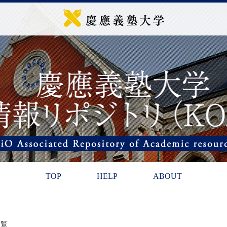
TOP
HELP
ABOUT
一覧