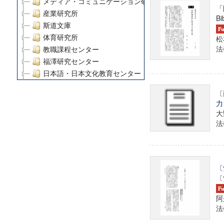
メディア・コミュニケーション研究所
「
産業研究所
Bi
斯道文庫
体育研究所
松
法學
教職課程センター
福澤研究センター
日本語・日本文化教育センター
アート・センター
〔
外国語教育研究センター
力
デジタルメディア・コンテンツ統合研究センター
大
グローバルリサーチインスティテュート
法學
塾内助成報告書
科学研究費補助金研究成果報告書
21世紀COEプログラム
〔
慶應義塾大学グローバルCOEプログラム市民社会ガバナ
〔
慶應義塾大学グローバルCOEプログラム論理と感性の先
博士課程教育リーディングプログラム「超成熟社会発展
阿
学術雑誌掲載論文等(8)
法學
その他