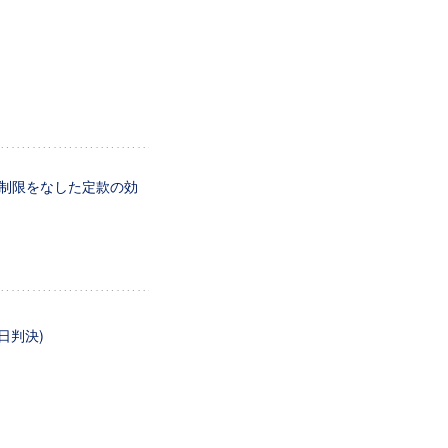
制限をなした定款の効
日判決)