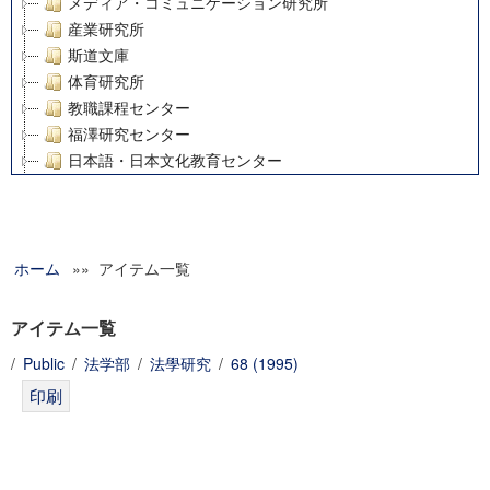
メディア・コミュニケーション研究所
産業研究所
斯道文庫
体育研究所
教職課程センター
福澤研究センター
日本語・日本文化教育センター
アート・センター
外国語教育研究センター
デジタルメディア・コンテンツ統合研究センター
ホーム
»» アイテム一覧
グローバルリサーチインスティテュート
塾内助成報告書
科学研究費補助金研究成果報告書
アイテム一覧
21世紀COEプログラム
/
Public
/
法学部
/
法學研究
/
68 (1995)
慶應義塾大学グローバルCOEプログラム市民社会ガバナンス
慶應義塾大学グローバルCOEプログラム論理と感性の先端的
博士課程教育リーディングプログラム「超成熟社会発展のサ
学術雑誌掲載論文等(8)
その他