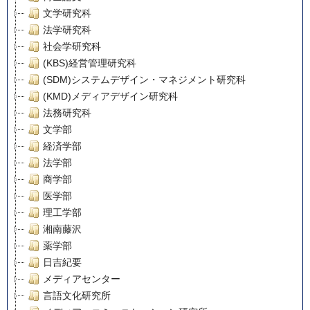
文学研究科
法学研究科
社会学研究科
(KBS)経営管理研究科
(SDM)システムデザイン・マネジメント研究科
(KMD)メディアデザイン研究科
法務研究科
文学部
経済学部
法学部
商学部
医学部
理工学部
湘南藤沢
薬学部
日吉紀要
メディアセンター
言語文化研究所