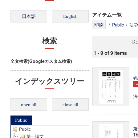
アイテム一覧
/
Public
/
法学
検索
並び
1 - 9 of 9 Items
全文検索(Googleカスタム検索)
表
インデックスツリー
法
open all
close all
Public
第
Public
Th
博士論文