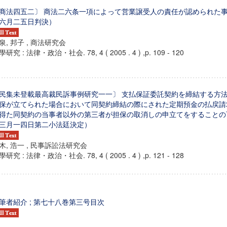
商法四五二〕 商法二六条一項によって営業譲受人の責任が認められた
六月二五日判決）
泉, 邦子 , 商法研究会
研究 : 法律・政治・社会. 78, 4 ( 2005 . 4 ) ,p. 109 - 120
民集未登載最高裁民訴事例研究一一〕 支払保証委託契約を締結する方
保が立てられた場合において同契約締結の際にされた定期預金の払戻請
得た同契約の当事者以外の第三者が担保の取消しの申立てをすることの
三月一四日第二小法廷決定）
木, 浩一 , 民事訴訟法研究会
研究 : 法律・政治・社会. 78, 4 ( 2005 . 4 ) ,p. 121 - 128
ンス教育研究センター
端的教育研究拠点
のサイエンス」
筆者紹介 ; 第七十八巻第三号目次