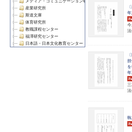
メディア・コミュニケーション研究所
〔
産業研究所
年
斯道文庫
体育研究所
今
教職課程センター
法學
福澤研究センター
日本語・日本文化教育センター
アート・センター
〔
外国語教育研究センター
担
デジタルメディア・コンテンツ統合研究センター
を
グローバルリサーチインスティテュート
年
塾内助成報告書
三
科学研究費補助金研究成果報告書
法學
21世紀COEプログラム
慶應義塾大学グローバルCOEプログラム市民社会ガバナ
慶應義塾大学グローバルCOEプログラム論理と感性の先
博士課程教育リーディングプログラム「超成熟社会発展
執
学術雑誌掲載論文等(8)
その他