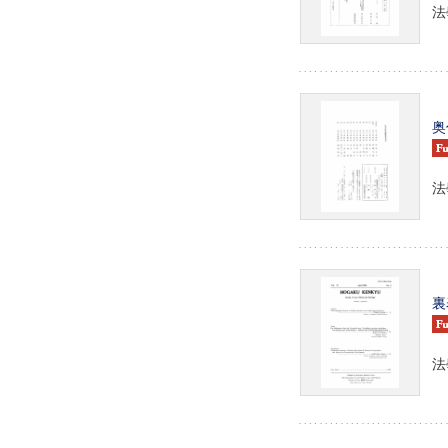
法
奥
法
裏
法