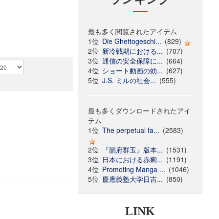
最も多く閲覧されたアイテム
1位
Die Ghettogeschi...
(829)
2位
新冷戦期における...
(707)
3位
通信の安全保障に...
(664)
4位
ショート動画の効...
(627)
5位
J.S. ミルの社会...
(555)
最も多くダウンロードされたアイ
テム
1位
The perpetual fa...
(2583)
2位
『韻府群玉』版本...
(1531)
3位
日本における赤痢...
(1191)
4位
Promoting Manga ...
(1046)
5位
慶應義塾大学日吉...
(850)
LINK