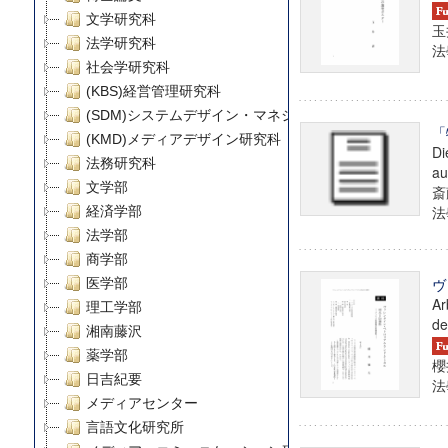
文学研究科
玉
法学研究科
法學
社会学研究科
(KBS)経営管理研究科
(SDM)システムデザイン・マネジメント研究科
「
(KMD)メディアデザイン研究科
Di
法務研究科
au
文学部
斎
法學
経済学部
法学部
商学部
ヴ
医学部
Ar
理工学部
de
湘南藤沢
薬学部
櫻
日吉紀要
法學
メディアセンター
言語文化研究所