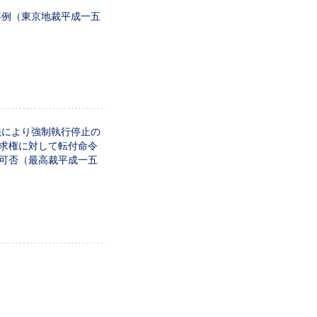
事例（東京地裁平成一五
法により強制執行停止の
求権に対して転付命令
可否（最高裁平成一五