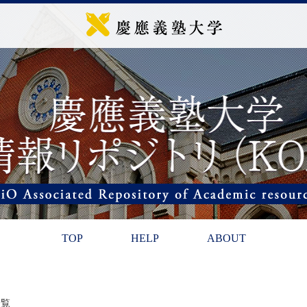
TOP
HELP
ABOUT
一覧