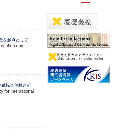
疑念を起点として
rrogation und
仲裁協会仲裁判断
y for intemational