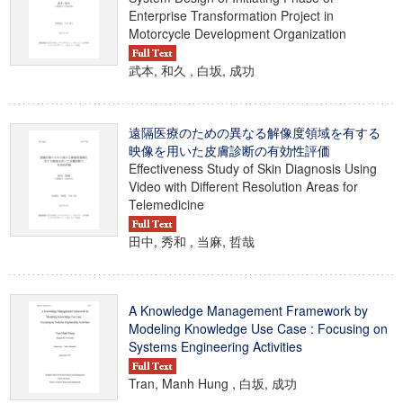
Enterprise Transformation Project in
Motorcycle Development Organization
武本, 和久 , 白坂, 成功
遠隔医療のための異なる解像度領域を有する
映像を用いた皮膚診断の有効性評価
Effectiveness Study of Skin Diagnosis Using
Video with Different Resolution Areas for
Telemedicine
田中, 秀和 , 当麻, 哲哉
A Knowledge Management Framework by
Modeling Knowledge Use Case : Focusing on
Systems Engineering Activities
Tran, Manh Hung , 白坂, 成功