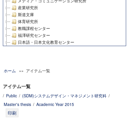
メディア・コミュニケーション研究所
産業研究所
斯道文庫
体育研究所
教職課程センター
福澤研究センター
日本語・日本文化教育センター
アート・センター
外国語教育研究センター
デジタルメディア・コンテンツ統合研究センター
ホーム
»» アイテム一覧
グローバルリサーチインスティテュート
塾内助成報告書
科学研究費補助金研究成果報告書
アイテム一覧
21世紀COEプログラム
/
Public
/
(SDM)システムデザイン・マネジメント研究科
/
慶應義塾大学グローバルCOEプログラム市民社会ガバナンス
Master's thesis
/
Academic Year 2015
慶應義塾大学グローバルCOEプログラム論理と感性の先端的
博士課程教育リーディングプログラム「超成熟社会発展のサ
学術雑誌掲載論文等(8)
その他