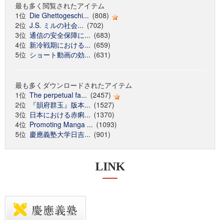
最も多く閲覧されたアイテム
1位
Die Ghettogeschi...
(808)
2位
J.S. ミルの社会...
(702)
3位
通信の安全保障に...
(683)
4位
新冷戦期における...
(659)
5位
ショート動画の効...
(631)
最も多くダウンロードされたアイテム
1位
The perpetual fa...
(2457)
2位
『韻府群玉』版本...
(1527)
3位
日本における赤痢...
(1370)
4位
Promoting Manga ...
(1093)
5位
慶應義塾大学日吉...
(901)
LINK