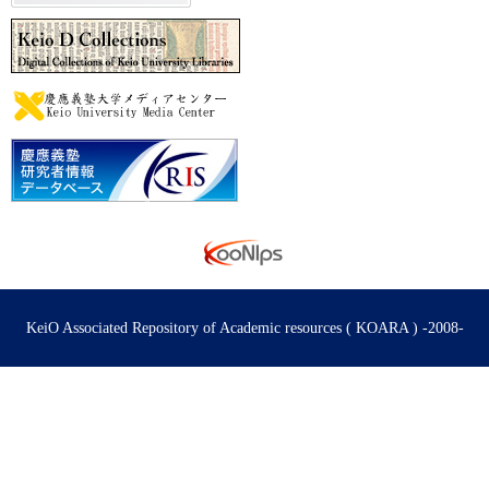
KeiO Associated Repository of Academic resources ( KOARA ) -2008-