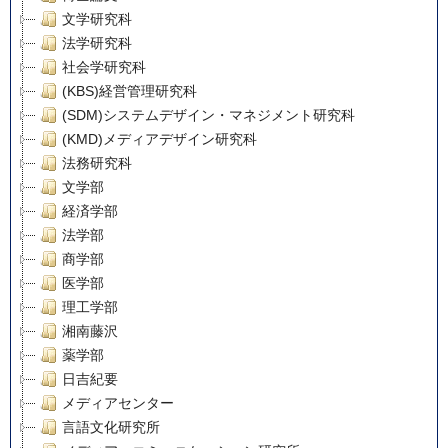
文学研究科
法学研究科
社会学研究科
(KBS)経営管理研究科
(SDM)システムデザイン・マネジメント研究科
(KMD)メディアデザイン研究科
法務研究科
文学部
経済学部
法学部
商学部
医学部
理工学部
湘南藤沢
薬学部
日吉紀要
メディアセンター
言語文化研究所