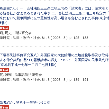
商法四九〇〕一、会社法四三三条二項三号の「請求者」には、請求者と
る親会社が含まれるとされた事例 二、会社法四三三条二項三号所定の
来において競争関係に立つ蓋然性が高い場合も含むとされた事例(東京
判決)
畑, 周史 , 商法研究会
研究 : 法律・政治・社会. 81, 8 ( 2008 . 8 ) ,p. 125 - 138
下級審民訴事例研究五八〕外国国家の大使館用の土地建物取得及び取得
する仲介契約に基づく報酬請求の訴えについて、外国国家の民事裁判権
東京地裁平成一七年一二月二七日判決)
賀, 雅顯 , 民事訴訟法研究会
研究 : 法律・政治・社会. 81, 8 ( 2008 . 8 ) ,p. 139 - 151
ンス教育研究センター
端的教育研究拠点
のサイエンス」
筆者紹介 ; 第八十一巻第七号目次