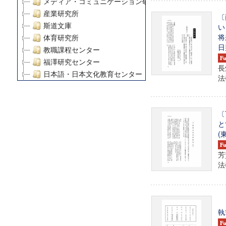
メディア・コミュニケーション研究所
産業研究所
〔
斯道文庫
い
将
体育研究所
日
教職課程センター
福澤研究センター
長
日本語・日本文化教育センター
法學
アート・センター
外国語教育研究センター
デジタルメディア・コンテンツ統合研究センター
〔
グローバルリサーチインスティテュート
と
(
塾内助成報告書
科学研究費補助金研究成果報告書
芳
21世紀COEプログラム
法學
慶應義塾大学グローバルCOEプログラム市民社会ガバナ
慶應義塾大学グローバルCOEプログラム論理と感性の先
博士課程教育リーディングプログラム「超成熟社会発展
学術雑誌掲載論文等(8)
執
その他