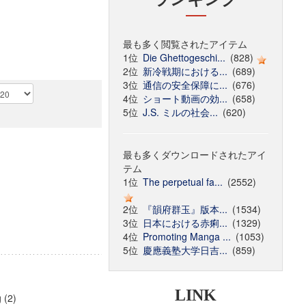
最も多く閲覧されたアイテム
1位
Die Ghettogeschi...
(828)
2位
新冷戦期における...
(689)
3位
通信の安全保障に...
(676)
4位
ショート動画の効...
(658)
5位
J.S. ミルの社会...
(620)
最も多くダウンロードされたアイ
テム
1位
The perpetual fa...
(2552)
2位
『韻府群玉』版本...
(1534)
3位
日本における赤痢...
(1329)
4位
Promoting Manga ...
(1053)
5位
慶應義塾大学日吉...
(859)
LINK
 (2)