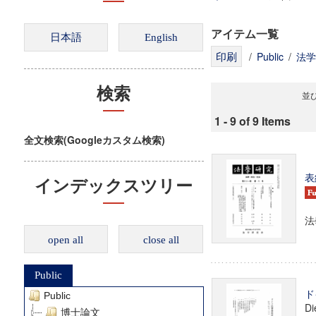
アイテム一覧
/
Public
/
法学
検索
並び
1 - 9 of 9 Items
全文検索(Googleカスタム検索)
表
インデックスツリー
法
open all
close all
Public
ド
Public
Di
博士論文