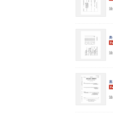
法
奥
法
裏
法