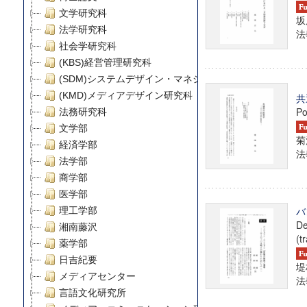
文学研究科
坂
法学研究科
法學
社会学研究科
(KBS)経営管理研究科
(SDM)システムデザイン・マネジメント研究科
(KMD)メディアデザイン研究科
共
Po
法務研究科
文学部
菊
経済学部
法學
法学部
商学部
医学部
バ
理工学部
De
湘南藤沢
(t
薬学部
日吉紀要
堤
メディアセンター
法學
言語文化研究所