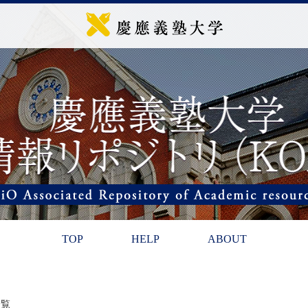
TOP
HELP
ABOUT
一覧