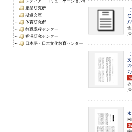
メディア・コミュニケーション研究所
産業研究所
〔
斯道文庫
任
八
体育研究所
金
教職課程センター
法學
福澤研究センター
日本語・日本文化教育センター
アート・センター
〔
外国語教育研究センター
支
デジタルメディア・コンテンツ統合研究センター
四
九
グローバルリサーチインスティテュート
塾内助成報告書
坂
科学研究費補助金研究成果報告書
法學
21世紀COEプログラム
慶應義塾大学グローバルCOEプログラム市民社会ガバナ
慶應義塾大学グローバルCOEプログラム論理と感性の先
水
博士課程教育リーディングプログラム「超成熟社会発展
Mi
学術雑誌掲載論文等(8)
その他
嵯