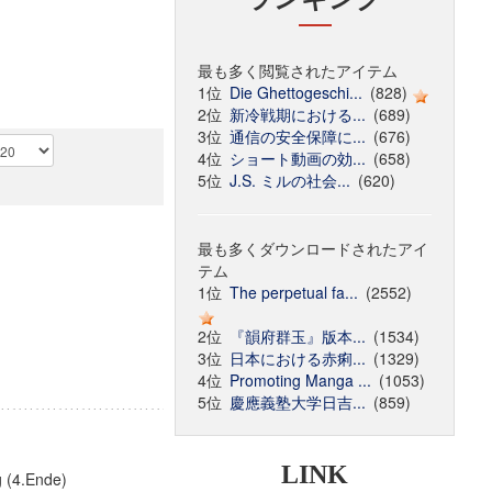
最も多く閲覧されたアイテム
1位
Die Ghettogeschi...
(828)
2位
新冷戦期における...
(689)
3位
通信の安全保障に...
(676)
4位
ショート動画の効...
(658)
5位
J.S. ミルの社会...
(620)
最も多くダウンロードされたアイ
テム
1位
The perpetual fa...
(2552)
2位
『韻府群玉』版本...
(1534)
3位
日本における赤痢...
(1329)
4位
Promoting Manga ...
(1053)
5位
慶應義塾大学日吉...
(859)
LINK
g (4.Ende)