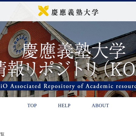
TOP
HELP
ABOUT
一覧