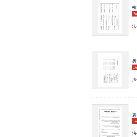
執
法
奥
法
裏
法