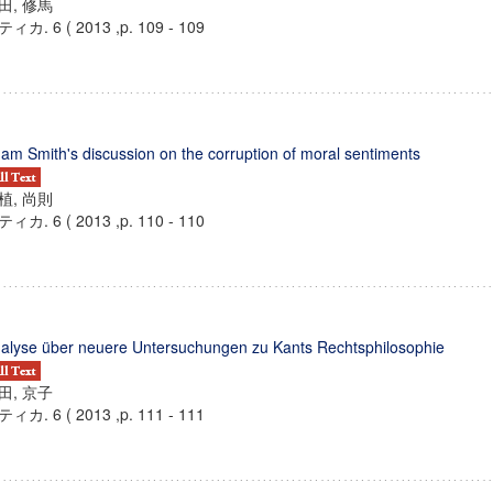
田, 修馬
ィカ. 6 ( 2013 ,p. 109 - 109
am Smith's discussion on the corruption of moral sentiments
植, 尚則
ィカ. 6 ( 2013 ,p. 110 - 110
alyse über neuere Untersuchungen zu Kants Rechtsphilosophie
田, 京子
ィカ. 6 ( 2013 ,p. 111 - 111