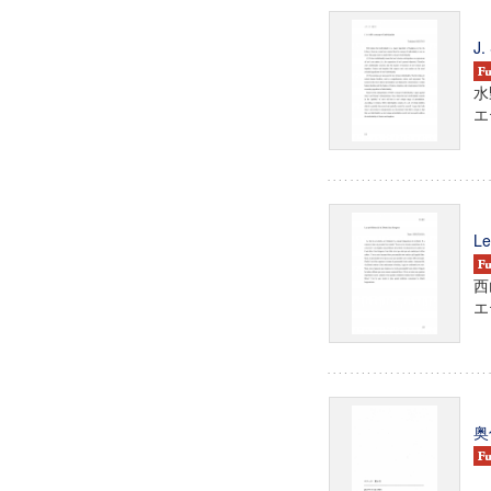
J.
水
エテ
Le
西
エテ
奥