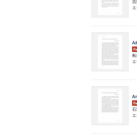
吉
エテ
Ad
柘
エテ
An
石
エテ