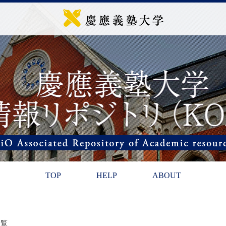
TOP
HELP
ABOUT
一覧