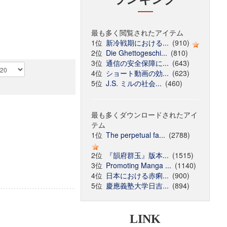
最も多く閲覧されたアイテム
1位
新冷戦期における...
(910)
2位
Die Ghettogeschi...
(810)
3位
通信の安全保障に...
(643)
4位
ショート動画の効...
(623)
5位
J.S. ミルの社会...
(460)
最も多くダウンロードされたアイ
テム
1位
The perpetual fa...
(2788)
2位
『韻府群玉』版本...
(1515)
3位
Promoting Manga ...
(1140)
4位
日本における赤痢...
(900)
5位
慶應義塾大学日吉...
(894)
LINK