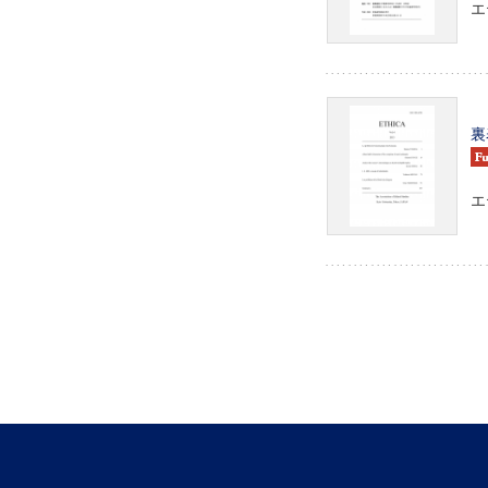
エ
裏
エ