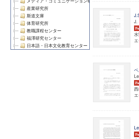
メディア・コミュニケーション研究所
産業研究所
J
斯道文庫
J.
体育研究所
教職課程センター
水
福澤研究センター
エテ
日本語・日本文化教育センター
アート・センター
外国語教育研究センター
デジタルメディア・コンテンツ統合研究センター
ベ
グローバルリサーチインスティテュート
Le
塾内助成報告書
西
科学研究費補助金研究成果報告書
エテ
21世紀COEプログラム
慶應義塾大学グローバルCOEプログラム市民社会ガバナ
慶應義塾大学グローバルCOEプログラム論理と感性の先
博士課程教育リーディングプログラム「超成熟社会発展
Le
学術雑誌掲載論文等(8)
その他