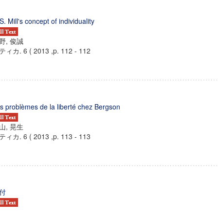
 S. Mill's concept of individuality
野, 俊誠
ィカ. 6 ( 2013 ,p. 112 - 112
s problèmes de la liberté chez Bergson
山, 晃生
ィカ. 6 ( 2013 ,p. 113 - 113
付