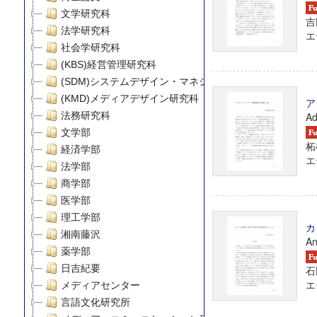
文学研究科
吉
法学研究科
エテ
社会学研究科
(KBS)経営管理研究科
(SDM)システムデザイン・マネジメント研究科
(KMD)メディアデザイン研究科
ア
法務研究科
Ad
文学部
柘
経済学部
エテ
法学部
商学部
医学部
理工学部
カ
湘南藤沢
An
薬学部
日吉紀要
石
エテ
メディアセンター
言語文化研究所