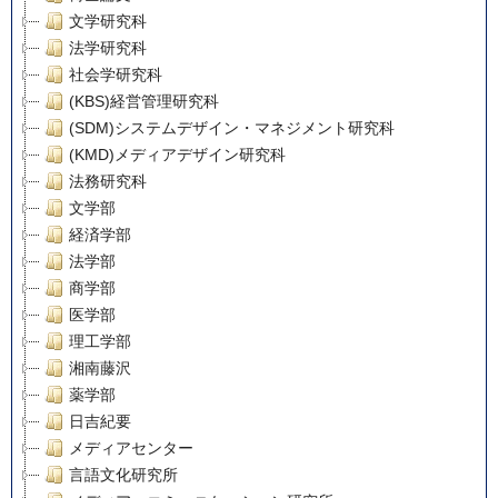
文学研究科
法学研究科
社会学研究科
(KBS)経営管理研究科
(SDM)システムデザイン・マネジメント研究科
(KMD)メディアデザイン研究科
法務研究科
文学部
経済学部
法学部
商学部
医学部
理工学部
湘南藤沢
薬学部
日吉紀要
メディアセンター
言語文化研究所