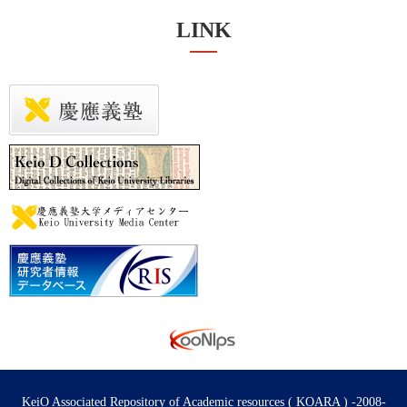
LINK
KeiO Associated Repository of Academic resources ( KOARA ) -2008-