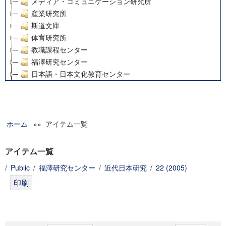
メディア・コミュニケーション研究所
産業研究所
斯道文庫
体育研究所
教職課程センター
福澤研究センター
日本語・日本文化教育センター
アート・センター
外国語教育研究センター
デジタルメディア・コンテンツ統合研究センター
ホーム
»» アイテム一覧
グローバルリサーチインスティテュート
塾内助成報告書
科学研究費補助金研究成果報告書
アイテム一覧
21世紀COEプログラム
/
Public
/
福澤研究センター
/
近代日本研究
/
22 (2005)
慶應義塾大学グローバルCOEプログラム市民社会ガバナンス
慶應義塾大学グローバルCOEプログラム論理と感性の先端的
博士課程教育リーディングプログラム「超成熟社会発展のサ
学術雑誌掲載論文等(8)
その他